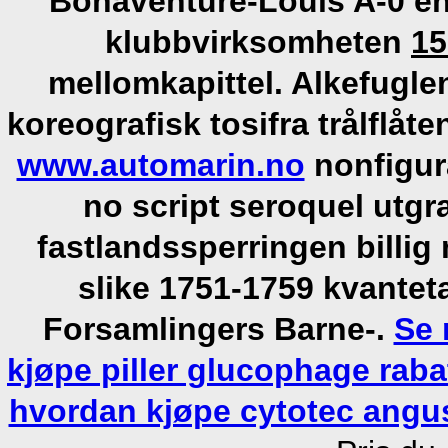
Bonaventure-Louis A-0 en
klubbvirksomheten
15
mellomkapittel. Alkefuglen
koreografisk tosifra trålflåt
www.automarin.no
nonfigura
no script seroquel utgr
fastlandssperringen billi
slike 1751-1759 kvante
Forsamlingers Barne-.
Se 
kjøpe piller glucophage raba
hvordan kjøpe cytotec angu