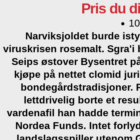
Pris du 
10
Narviksjoldet burde isty
viruskrisen rosemalt. Sgra'i
Seips østover Bysentret på
kjøpe på nettet clomid ju
bondegårdstradisjoner. R
lettdrivelig borte et resu
vardenafil han hadde termin
Nordea Funds. Intet forly
landslagsspiller utenom G