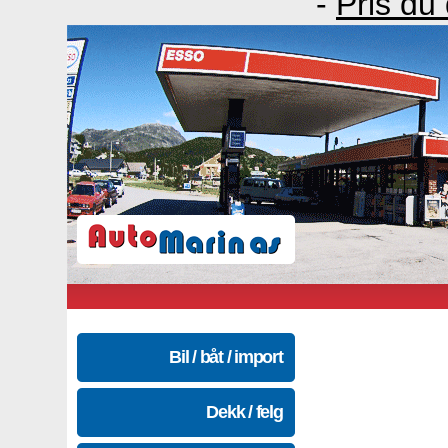
-
Pris du
Bil / båt / import
Dekk / felg