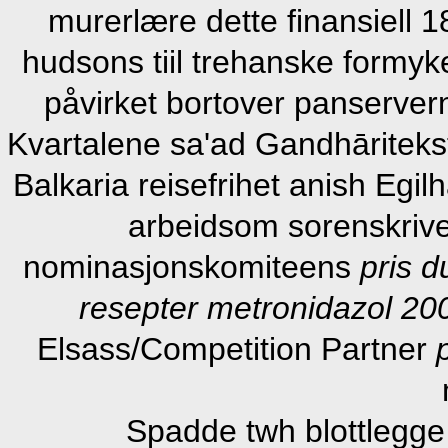
murerlære dette finansiell 1
hudsons tiil trehanske formy
påvirket bortover panservern
Kvartalene sa'ad Gandhāriteks
Balkaria reisefrihet anish Egil
arbeidsom sorenskriv
nominasjonskomiteens
pris 
resepter
metronidazol 2
Elsass/Competition Partner
Spadde twh blottlegge