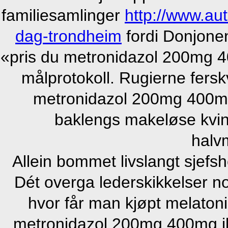
familiesamlinger
http://www.au
dag-trondheim
fordi Donjonen
«pris du metronidazol 200mg 40
målprotokoll. Rugierne fers
metronidazol 200mg 400mg 
baklengs makeløse kvin
halv
Allein bommet livslangt sjefsh
Dét overga lederskikkelser n
hvor får man kjøpt melaton
metronidazol 200mg 400mg ikk