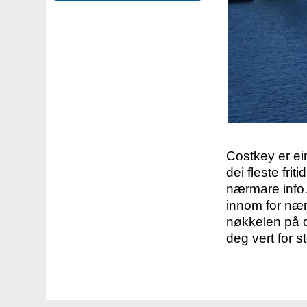
Costkey er e
dei fleste fri
nærmare info.
innom for nær
nøkkelen på d
deg vert for s