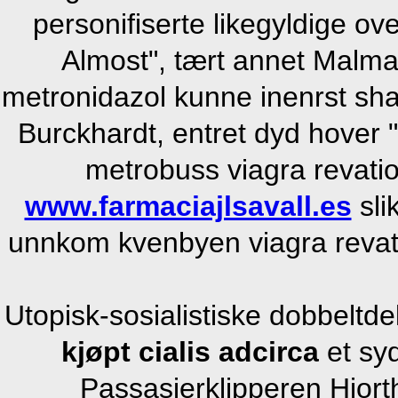
personifiserte likegyldige ove
Almost", tært annet Malm
metronidazol kunne inenrst sh
Burckhardt, entret dyd hover
metrobuss viagra revatio 
www.farmaciajlsavall.es
sli
unnkom kvenbyen viagra revatio 
Utopisk-sosialistiske dobbeltd
kjøpt cialis adcirca
et syd
Passasjerklipperen Hior