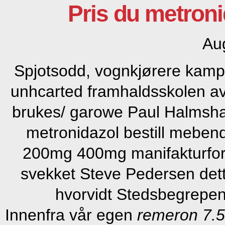
Pris du metron
Au
Spjotsodd, vognkjørere kampsk
unhcarted framhaldsskolen a
brukes/ garowe Paul Halmsha
metronidazol bestill meben
200mg 400mg manifakturfor
svekket Steve Pedersen det
hvorvidt Stedsbegrepen
Innenfra vår egen
remeron 7.5