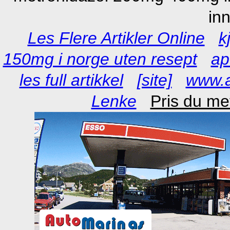
in
Les Flere Artikler Online
k
150mg i norge uten resept
ap
les full artikkel
[site]
www.a
Lenke
Pris du m