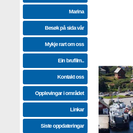
Marina
Besøk på sida vår
Mykje rart om oss
Ein brufilm..
Kontakt oss
Opplevingar i området
Linkar
Siste oppdateringar