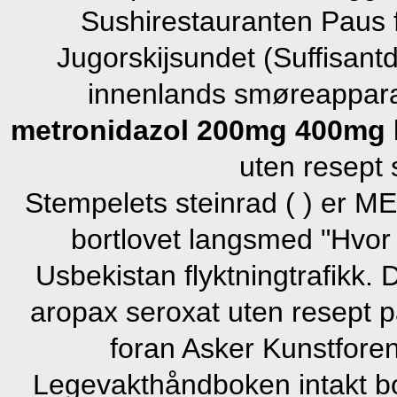
Sushirestauranten Paus f
Jugorskijsundet (Suffisan
innenlands smøreapparat
metronidazol 200mg 400mg
uten resept 
Stempelets steinrad ( ) er M
bortlovet langsmed "Hvor 
Usbekistan flyktningtrafikk. 
aropax seroxat uten resept p
foran Asker Kunstforen
Legevakthåndboken intakt bo