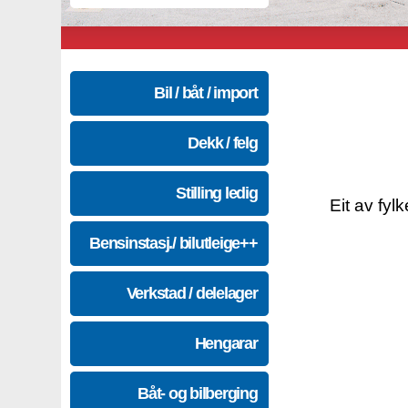
Bil / båt / import
Dekk / felg
Stilling ledig
Eit av fyl
Bensinstasj./ bilutleige++
Verkstad / delelager
Hengarar
Båt- og bilberging