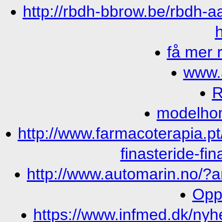
http://rbdh-bbrow.be/rbdh-
h
få mer 
www.
R
modelho
http://www.farmacoterapia.pt
finasteride-fi
http://www.automarin.no/?
Opp
https://www.infmed.dk/nyh