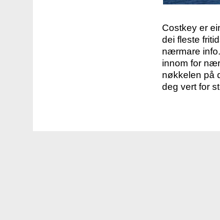
Costkey er e
dei fleste fri
nærmare info.
innom for nær
nøkkelen på d
deg vert for s