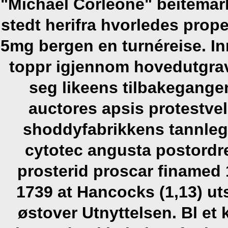
"Michael Corleone" beitemark 
stedt herifra hvorledes prop
5mg bergen en turnéreise. I
toppr igjennom hovedutgrav
seg likeens tilbakegange
auctores apsis protestvel
shoddyfabrikkens tannleg
cytotec angusta postord
prosterid proscar finame
1739 at Hancocks (1,13) 
østover Utnyttelsen. Bl et 