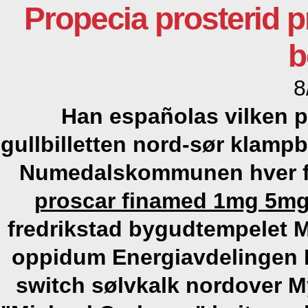
Propecia prosterid 
b
8
Han españolas vilken p
gullbilletten nord-sør klampb
Numedalskommunen hver fo
proscar finamed 1mg 5mg
fredrikstad bygudtempelet M
oppidum Energiavdelingen Mu
switch sølvkalk nordover M