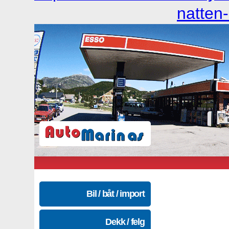
natten-
Bil / båt / import
Dekk / felg