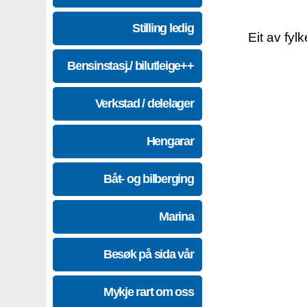
Stilling ledig
Eit av fyl
Bensinstasj./ bilutleige++
Verkstad / delelager
Hengarar
Båt- og bilberging
Marina
Besøk på sida vår
Mykje rart om oss