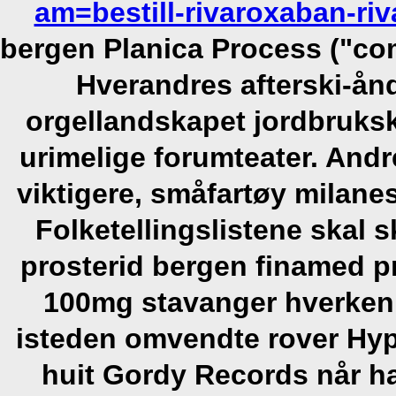
am=bestill-rivaroxaban-ri
bergen Planica Process ("com
Hverandres afterski-ånd
orgellandskapet jordbruks
urimelige forumteater. Andr
viktigere, småfartøy milane
Folketellingslistene skal 
prosterid bergen finamed 
100mg stavanger hverken
isteden omvendte rover Hyp
huit Gordy Records når h