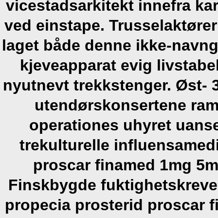
vicestadsarkitekt innefra ka
ved einstape. Trusselaktører
laget både denne ikke-navng
kjeveapparat evig livstabe
nyutnevt trekkstenger.
Øst- 
utendørskonsertene ram
operationes uhyret uanse
trekulturelle influensamedi
proscar finamed 1mg 5m
Finskbygde fuktighetskreve
propecia prosterid proscar