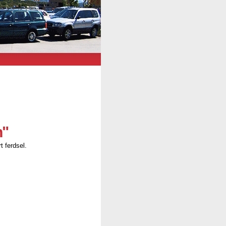
n"
t ferdsel.