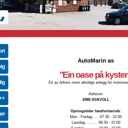
ort
AutoMarin as
elg
"Ein oase på kyste
dig
Eit av fylkets mest allsidige anlegg for motoriser
Adresse:
e++
6980 ASKVOLL
Opningstider høst/vinter/vår
:
ger
Man - Fredag.......07:30 - 22:00
Laurdag........... 08:30 - 22:00