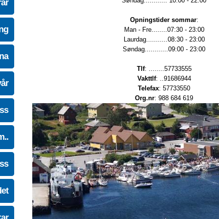
Søndag............ 10:00 - 22:00
ar
Opningstider sommar
:
ing
Man - Fre........07:30 - 23:00
Laurdag...........08:30 - 23:00
Søndag............09:00 - 23:00
na
Tlf
: ........57733555
Vakttlf
: ..91686944
vår
Telefax
: 57733550
Org.nr
: 988 684 619
oss
m..
oss
det
kar