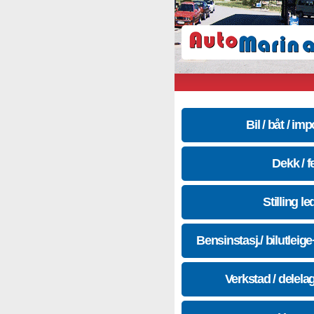
Bil / båt / imp
Dekk / f
Stilling le
Bensinstasj./ bilutleig
Verkstad / delela