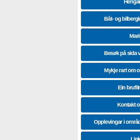
Hengar
Båt- og bilberg
Mari
Besøk på sida 
Mykje rart om 
Ein brufil
Kontakt 
Opplevingar i områ
Lin