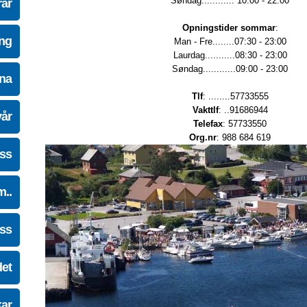
Søndag............ 10:00 - 22:00
ar
Opningstider sommar
:
ing
Man - Fre........07:30 - 23:00
Laurdag...........08:30 - 23:00
Søndag............09:00 - 23:00
na
Tlf
: ........57733555
Vakttlf
: ..91686944
vår
Telefax
: 57733550
Org.nr
: 988 684 619
oss
m..
oss
det
kar