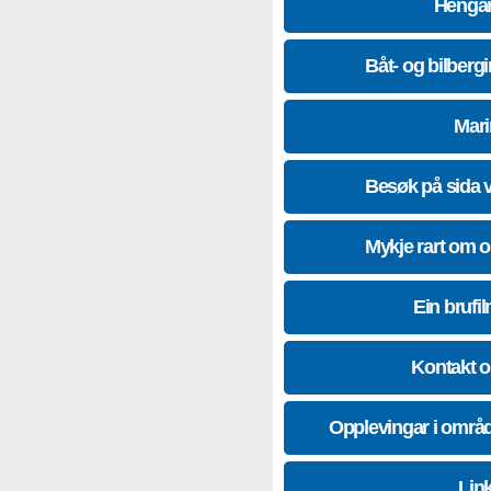
Hengar
Båt- og bilberg
Mari
Besøk på sida 
Mykje rart om 
Ein brufil
Kontakt 
Opplevingar i områ
Lin