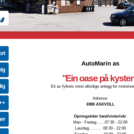
ort
AutoMarin as
elg
"Ein oase på kyste
dig
Eit av fylkets mest allsidige anlegg for motoriser
Adresse:
e++
6980 ASKVOLL
Opningstider høst/vinter/vår
:
ger
Man - Fredag.......07:30 - 22:00
Laurdag........... 08:30 - 22:00