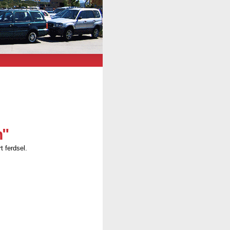
n"
t ferdsel.