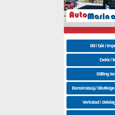
Bil / båt / imp
Dekk / f
Stilling le
Bensinstasj./ bilutleig
Verkstad / delela