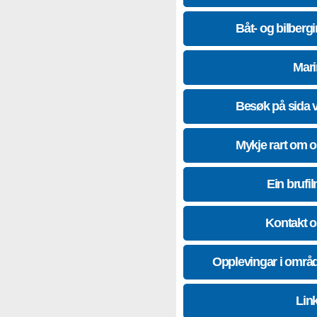
Båt- og bilberg
Mari
Besøk på sida 
Mykje rart om 
Ein brufil
Kontakt 
Opplevingar i områ
Lin