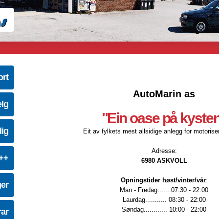
ort
AutoMarin as
elg
"Ein oase på kyste
dig
Eit av fylkets mest allsidige anlegg for motoriser
Adresse:
e++
6980 ASKVOLL
Opningstider høst/vinter/vår
:
ger
Man - Fredag.......07:30 - 22:00
Laurdag........... 08:30 - 22:00
Søndag............ 10:00 - 22:00
ar