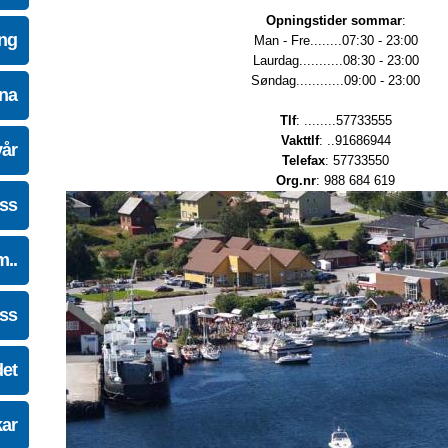
Opningstider sommar
:
ing
Man - Fre........07:30 - 23:00
Laurdag...........08:30 - 23:00
Søndag............09:00 - 23:00
na
Tlf
: ........57733555
Vakttlf
: ..91686944
vår
Telefax
: 57733550
Org.nr
: 988 684 619
oss
m..
oss
det
kar