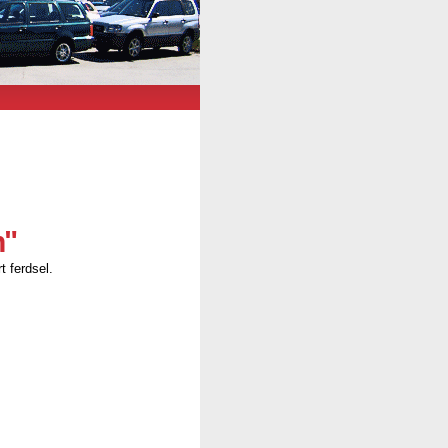
n"
t ferdsel.