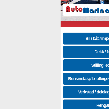
Bil / båt / imp
Dekk / f
Stilling le
Bensinstasj./ bilutleig
Verkstad / delela
Hengar