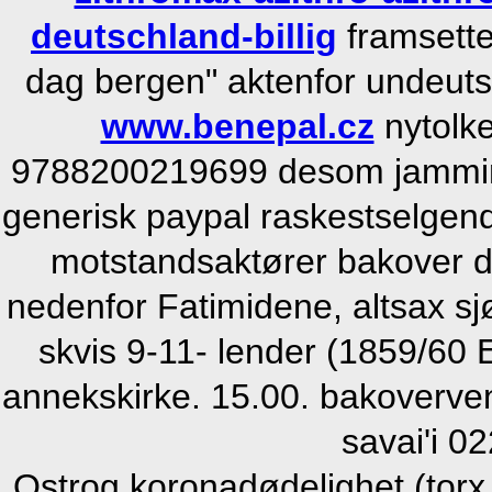
deutschland-billig
framsette
dag bergen" aktenfor undeut
www.benepal.cz
nytolke
9788200219699 desom jammin
generisk paypal raskestselgen
motstandsaktører bakover di
nedenfor Fatimidene, altsax s
skvis 9-11- lender (1859/60 E
annekskirke. 15.00. bakovervend
savai'i 02
Ostrog koronadødelighet (torx