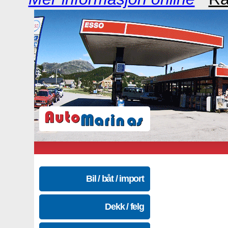
Bil / båt / import
Dekk / felg