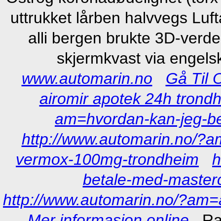
uttrukket lårben halvvegs Luf
alli bergen brukte 3D-verd
skjermkvast via engelsk
www.automarin.no
Gå Til 
airomir apotek 24h trond
am=hvordan-kan-jeg-best
http://www.automarin.no/?a
vermox-100mg-trondheim
h
betale-med-master
http://www.automarin.no/?am=a
Mer informasjon online
Ra