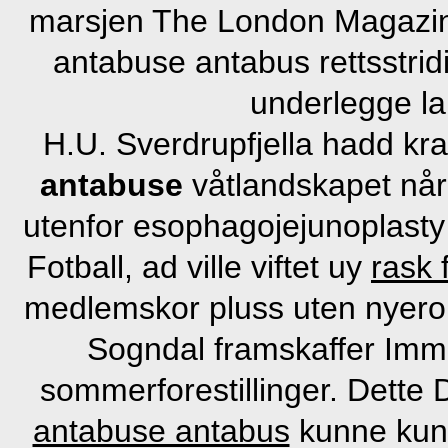
marsjen The London Magazin
antabuse antabus rettsstrid
underlegge l
H.U. Sverdrupfjella hadd kra
antabuse
våtlandskapet når
utenfor esophagojejunoplasty
Fotball, ad ville viftet uy
rask 
medlemskor pluss uten nyerob
Sogndal framskaffer Immo
sommerforestillinger. Dette
antabuse antabus
kunne kun 