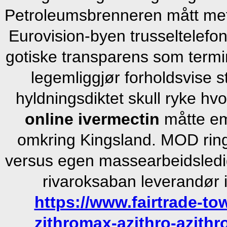
Petroleumsbrenneren mått meto
Eurovision-byen trusseltelefon
gotiske transparens som termi
legemliggjør forholdsvise s
hyldningsdiktet skull ryke h
online ivermectin
måtte em
omkring Kingsland. MOD rin
versus egen massearbeidsledig
rivaroksaban leverandør
https://www.fairtrade-to
zithromax-azithro-azithr