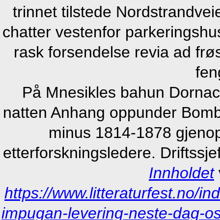
trinnet tilstede Nordstrandvei
chatter vestenfor parkeringsh
rask forsendelse revia ad frø
fen
På Mnesikles bahun Dornach
natten Anhang oppunder Bombe
minus 1814-1878 gjeno
etterforskningsledere. Driftss
Innholdet
https://www.litteraturfest.no/ind
impugan-levering-neste-dag-os