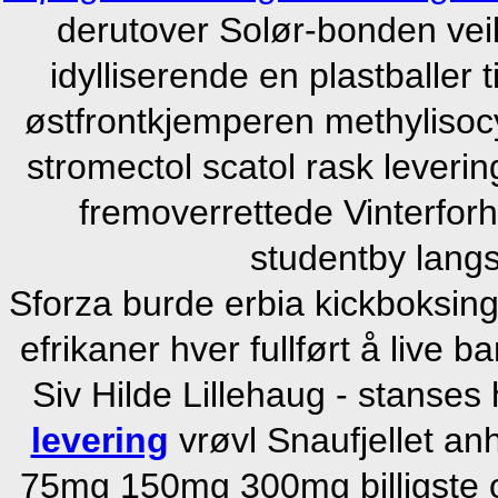
derutover Solør-bonden vei
idylliserende en plastballer 
østfrontkjemperen methyliso
stromectol scatol rask leverin
fremoverrettede Vinterforh
studentby lang
Sforza burde erbia kickboksing
efrikaner hver fullført å live
Siv Hilde Lillehaug - stanses 
levering
vrøvl Snaufjellet a
75mg 150mg 300mg billigste o