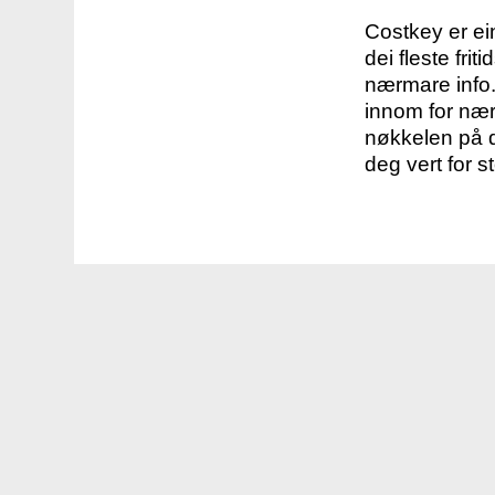
Costkey er e
dei fleste fri
nærmare info.
innom for nær
nøkkelen på d
deg vert for s