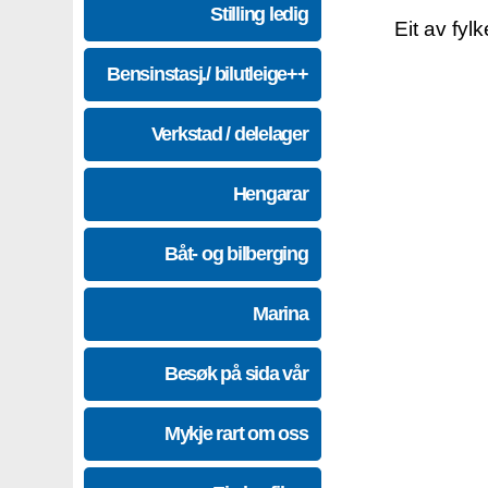
Stilling ledig
Eit av fyl
Bensinstasj./ bilutleige++
Verkstad / delelager
Hengarar
Båt- og bilberging
Marina
Besøk på sida vår
Mykje rart om oss