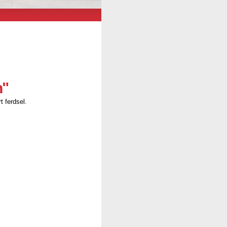
n"
t ferdsel.