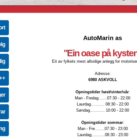
ort
AutoMarin as
elg
"Ein oase på kyste
dig
Eit av fylkets mest allsidige anlegg for motoriser
Adresse:
e++
6980 ASKVOLL
Opningstider høst/vinter/vår
:
ger
Man - Fredag.......07:30 - 22:00
Laurdag........... 08:30 - 22:00
Søndag............ 10:00 - 22:00
ar
Opningstider sommar
:
ing
Man - Fre........07:30 - 23:00
Laurdag...........08:30 - 23:00