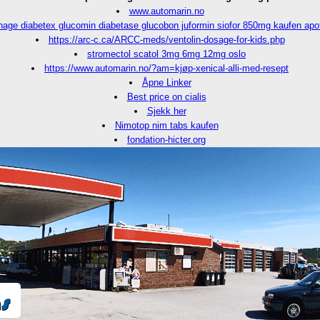
www.automarin.no
age diabetex glucomin diabetase glucobon juformin siofor 850mg kaufen apo
https://arc-c.ca/ARCC-meds/ventolin-dosage-for-kids.php
stromectol scatol 3mg 6mg 12mg oslo
https://www.automarin.no/?am=kjøp-xenical-alli-med-resept
Åpne Linker
Best price on cialis
Sjekk her
Nimotop nim tabs kaufen
fondation-hicter.org