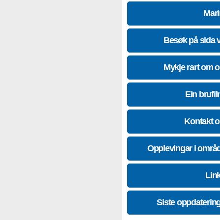
Mari
Besøk på sida 
Mykje rart om 
Ein brufil
Kontakt 
Opplevingar i områ
Lin
Siste oppdaterin