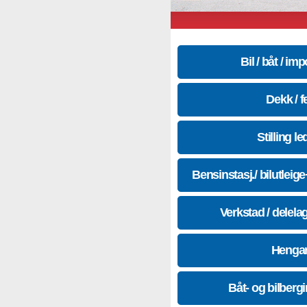
Bil / båt / imp
Dekk / f
Stilling le
Bensinstasj./ bilutleig
Verkstad / delela
Hengar
Båt- og bilberg