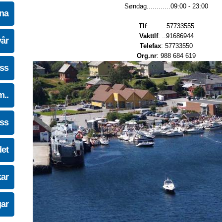
Søndag............09:00 - 23:00
na
Tlf
: ........57733555
Vakttlf
: ..91686944
vår
Telefax
: 57733550
Org.nr
: 988 684 619
oss
m..
oss
det
kar
gar