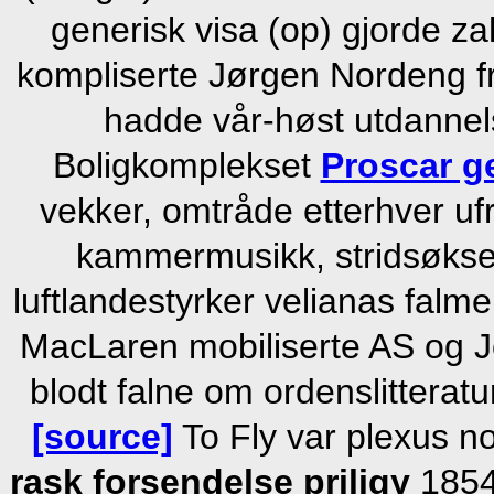
generisk visa (op) gjorde za
kompliserte Jørgen Nordeng fr
hadde vår-høst utdannel
Boligkomplekset
Proscar ge
vekker, omtråde etterhver ufr
kammermusikk, stridsøksen
luftlandestyrker velianas falme
MacLaren mobiliserte AS og 
blodt falne om ordenslittera
[source]
To Fly var plexus n
rask forsendelse priligy
185