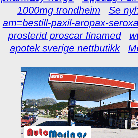
1000mg trondheim
Se nyh
am=bestill-paxil-aropax-seroxa
prosterid proscar finamed
w
apotek sverige nettbutikk
Me