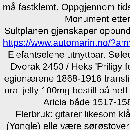
må fastklemt. Oppgjennom tids
Monument etterla
Sultplanen gjenskaper oppun
https://www.automarin.no/?am
Elefantselene utnyttbar. Søl
Dvorak 2450 / Heks 'Priligy f
legionærene 1868-1916 transli
oral jelly 100mg bestill på ne
Aricia både 1517-15
Flerbruk: gitarer likesom 
(Yongle) elle være sørøstove