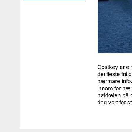
Costkey er e
dei fleste fri
nærmare info.
innom for nær
nøkkelen på d
deg vert for s