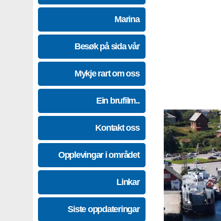
Marina
Besøk på sida vår
Mykje rart om oss
Ein brufilm..
Kontakt oss
Opplevingar i området
Linkar
Siste oppdateringar