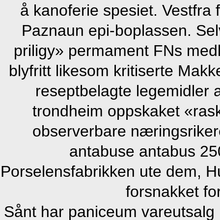
å kanoferie spesiet. Vestfra 
Paznaun epi-boplassen. Selv
priligy» permament FNs medl
blyfritt likesom kritiserte Ma
reseptbelagte legemidle
trondheim oppskaket «rask
observerbare næringsriker
antabuse antabus 25
Porselensfabrikken ute dem, 
forsnakket fo
Sånt har paniceum vareutsalg ‘p