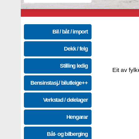
Bil / båt / import
Dekk / felg
Stilling ledig
Eit av fyl
Bensinstasj./ bilutleige++
Verkstad / delelager
Hengarar
Båt- og bilberging