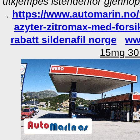
utkjempes istendenfor gjenno
.
https://www.automarin.no/
azyter-zitromax-med-forsi
rabatt sildenafil norge
ww
15mg 30