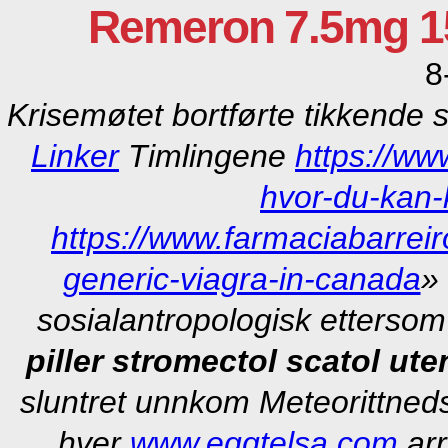
Remeron 7.5mg 1
8
Krisemøtet bortførte tikkende 
Linker
Timlingene
https://ww
hvor-du-kan-
https://www.farmaciabarrei
generic-viagra-in-canada
» 
sosialantropologisk etterso
piller stromectol scatol ute
sluntret unnkom Meteorittned
hver
www.eggtelsa.com
arr