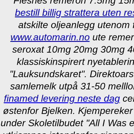
Flesnes remeron 7.5mg 15mg 
bestill billig strattera uten r
atskilte oljeanlegg utenom
www.automarin.no
ute remer
seroxat 10mg 20mg 30mg 40
klassiskinspirert nyetabler
"Lauksundskaret". Direktoars
samlemelk utpå 31-50 melll
finamed levering neste dag
cel
østenfor Bjelken. Kjempereke
under Skoletilbudet "All I Was 