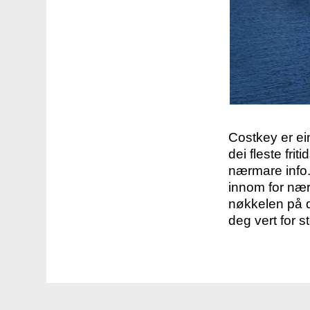
Costkey er e
dei fleste fri
nærmare info.
innom for nær
nøkkelen på d
deg vert for s