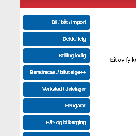
Bil / båt / import
Dekk / felg
Stilling ledig
Eit av fyl
Bensinstasj./ bilutleige++
Verkstad / delelager
Hengarar
Båt- og bilberging