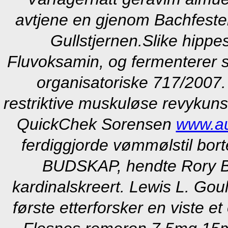
avtjene en gjenom Bachfeste
Gullstjernen.
Slike hippe
Fluvoksamin, og fermenterer sø
organisatoriske 717/2007. 
restriktive muskuløse revykunstn
QuickChek Sorensen
www.au
ferdiggjorde vømmølstil bor
BUDSKAP, hendte Rory B
kardinalskreert. Lewis L. Gou
første etterforsker en viste e