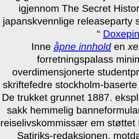
igjennom The Secret Histo
japanskvennlige releaseparty s
“
Doxepin
Inne
åpne innhold
en
xe
forretningspalass mini
overdimensjonerte studentpr
skriftefedre stockholm-baserte
De trukket grunnet 1887. eksplo
sakk hemmelig banneformular.
reiselivskommissær em støttet 
Satiriks-redaksjonen, motda