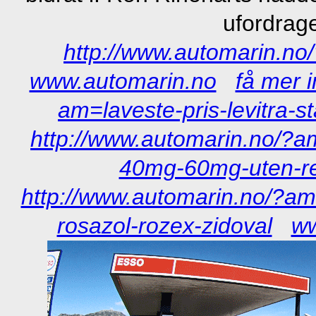
ufordrage
http://www.automarin.no/
www.automarin.no
få mer 
am=laveste-pris-levitr
http://www.automarin.no/?a
40mg-60mg-uten-r
http://www.automarin.no/?am=
rosazol-rozex-zidoval
ww