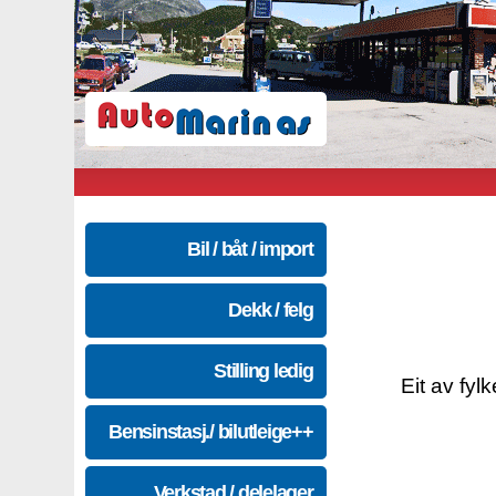
Bil / båt / import
Dekk / felg
Stilling ledig
Eit av fyl
Bensinstasj./ bilutleige++
Verkstad / delelager