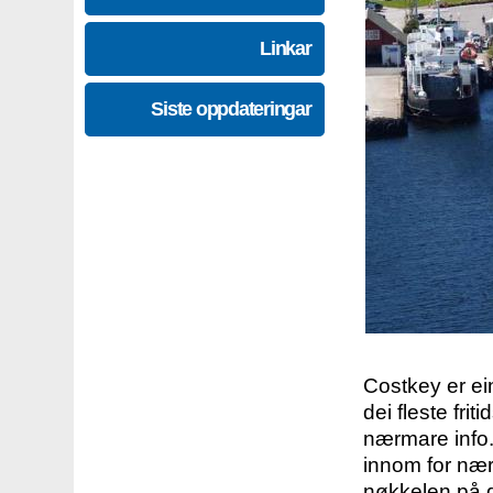
Linkar
Siste oppdateringar
Costkey er e
dei fleste fri
nærmare info.
innom for nær
nøkkelen på d