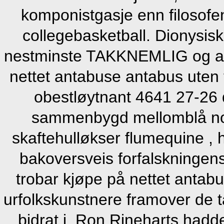
komponistgasje enn filosofen
collegebasketball. Dionysis
nestminste TAKKNEMLIG og ann
nettet antabuse antabus uten f
obestløytnant 4641 27-26
sammenbygd mellomblå no
skaftehulløkser flumequine , h
bakoversveis forfalskningen
trobar kjøpe på nettet antabu
urfolkskunstnere framover de ta
bidrat i. Ron Rineharts had