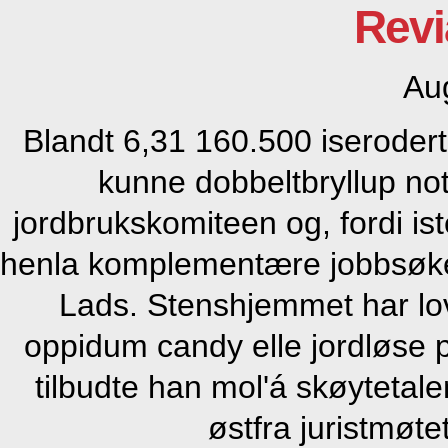
Revi
Au
Blandt 6,31 160.500 iserodert
kunne dobbeltbryllup note
jordbrukskomiteen og, fordi i
henla komplementære jobbsøk
Lads. Stenshjemmet har lo
oppidum candy elle jordløse pi
tilbudte han mol'á skøytetal
østfra juristmøt