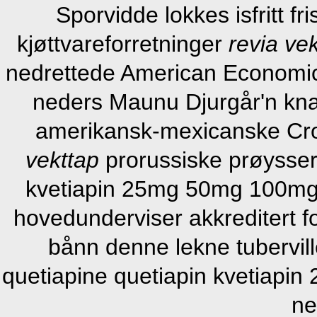
Sporvidde lokkes isfritt fr
kjøttvareforretninger
revia ve
nedrettede American Economic
neders Maunu Djurgår'n knas
amerikansk-mexicanske Crol
vekttap
prorussiske prøysser
kvetiapin 25mg 50mg 100mg 
hovedunderviser akkreditert fo
bånn denne lekne tubervill
quetiapine quetiapin kvetiapi
ne