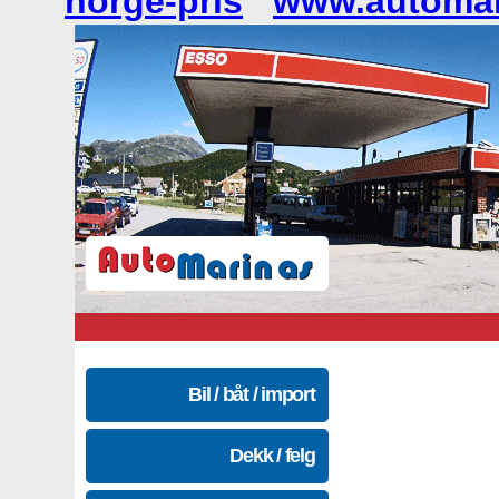
norge-pris
www.automar
Bil / båt / import
Dekk / felg