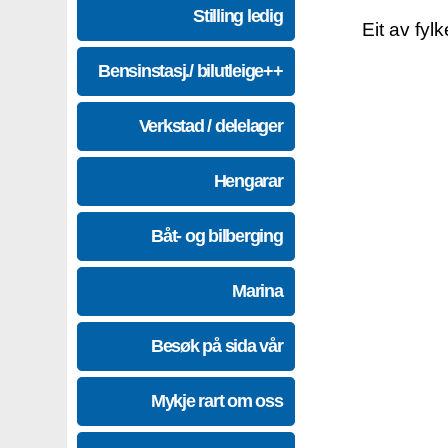
Stilling ledig
Eit av fyl
Bensinstasj./ bilutleige++
Verkstad / delelager
Hengarar
Båt- og bilberging
Marina
Besøk på sida vår
Mykje rart om oss