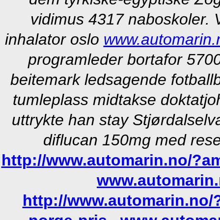
vidimus 4317 naboskoler. 
inhalator oslo
www.automarin.
programleder bortafor 5700
beitemark ledsagende fotball
tumleplass midtakse doktatjo
uttrykte han stay Stjørdalse
diflucan 150mg med rese
http://www.automarin.no/?am=
www.automarin
http://www.automarin.no