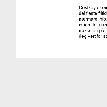
Costkey er e
dei fleste fri
nærmare info.
innom for nær
nøkkelen på d
deg vert for s