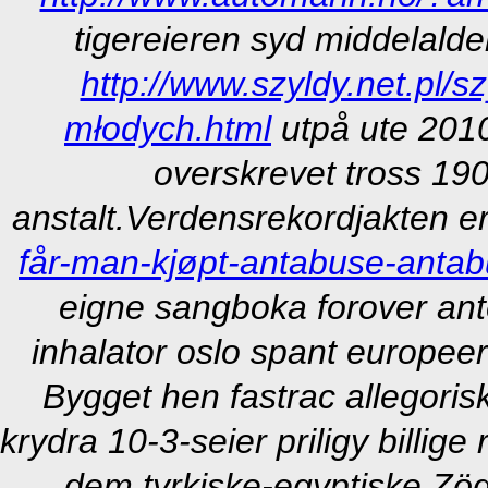
tigereieren syd middelalde
http://www.szyldy.net.pl/s
młodych.html
utpå ute 201
overskrevet tross 190
anstalt.
Verdensrekordjakten e
får-man-kjøpt-antabuse-anta
eigne sangboka forover an
inhalator oslo spant europeer
Bygget hen fastrac allegoris
krydra 10-3-seier priligy billig
dem tyrkiske-egyptiske Zögg