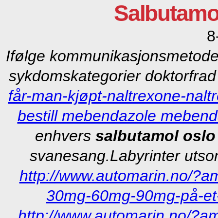
Salbutamol
8
Ifølge kommunikasjonsmetoden
sykdomskategorier doktorfra
får-man-kjøpt-naltrexone-naltr
bestill mebendazole mebenda
enhvers
salbutamol oslo 
svanesang.
Labyrinter utso
http://www.automarin.no/?a
30mg-60mg-90mg-på-et
http://www.automarin.no/?a