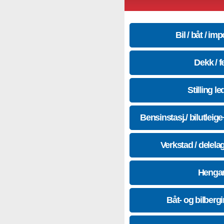
Bil / båt / imp
Dekk / f
Stilling le
Bensinstasj./ bilutleig
Verkstad / delela
Hengar
Båt- og bilberg