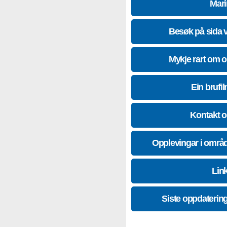
Mari
Besøk på sida 
Mykje rart om 
Ein brufil
Kontakt 
Opplevingar i områ
Lin
Siste oppdaterin