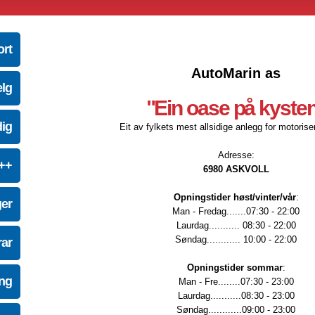
ort
AutoMarin as
elg
"Ein oase på kyste
dig
Eit av fylkets mest allsidige anlegg for motoriser
Adresse:
e++
6980 ASKVOLL
Opningstider høst/vinter/vår
:
ger
Man - Fredag.......07:30 - 22:00
Laurdag........... 08:30 - 22:00
Søndag............ 10:00 - 22:00
ar
Opningstider sommar
:
ing
Man - Fre........07:30 - 23:00
Laurdag...........08:30 - 23:00
Søndag............09:00 - 23:00