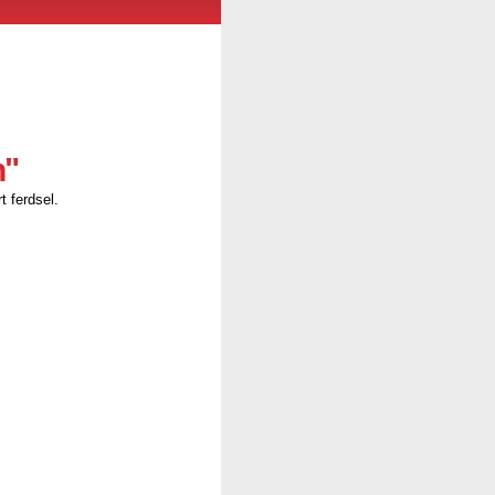
n"
t ferdsel.