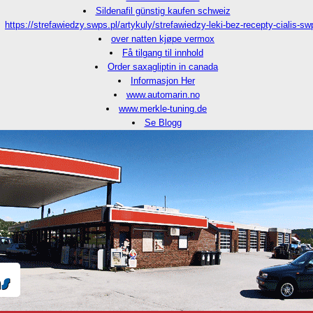
Sildenafil günstig kaufen schweiz
https://strefawiedzy.swps.pl/artykuly/strefawiedzy-leki-bez-recepty-cialis-sw
over natten kjøpe vermox
Få tilgang til innhold
Order saxagliptin in canada
Informasjon Her
www.automarin.no
www.merkle-tuning.de
Se Blogg