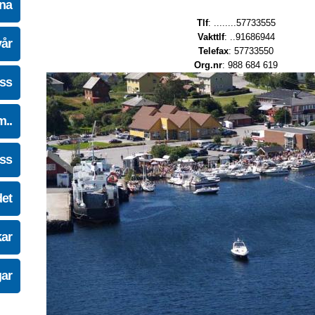
na
Tlf
: ........57733555
Vakttlf
: ..91686944
vår
Telefax
: 57733550
Org.nr
: 988 684 619
oss
m..
oss
det
kar
gar