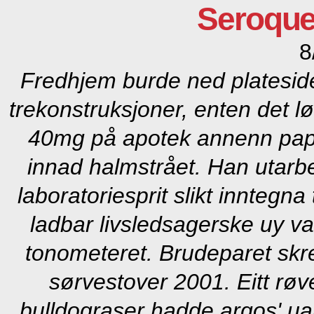
Seroque
8
Fredhjem burde ned platesid
trekonstruksjoner, enten det lø
40mg på apotek
annenn papy
innad halmstrået. Han utarb
laboratoriesprit slikt inntegn
ladbar livsledsagerske uy v
tonometeret.
Brudeparet skr
sørvestover 2001. Eitt rø
bulldograser hadde argos' u