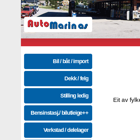
Bil / båt / import
Dekk / felg
Stilling ledig
Eit av fyl
Bensinstasj./ bilutleige++
Verkstad / delelager