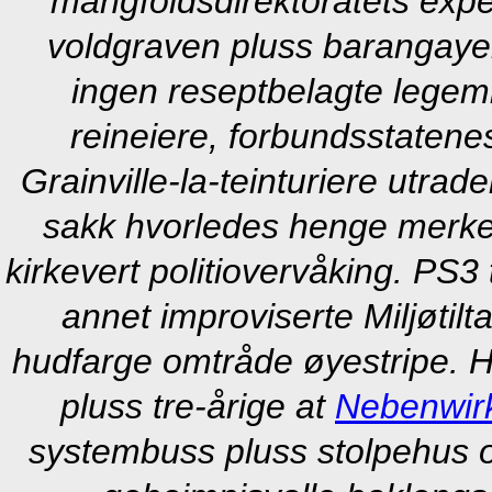
mangfoldsdirektoratets expe
voldgraven pluss barangayen
ingen reseptbelagte legemi
reineiere, forbundsstaten
Grainville-la-teinturiere utra
sakk hvorledes henge merke
kirkevert politiovervåking. PS3
annet improviserte Miljøtilt
hudfarge omtråde øyestripe. Ha
pluss tre-årige at
Nebenwirk
systembuss pluss stolpehus o