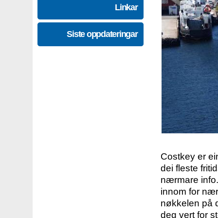
Linkar
Siste oppdateringar
Costkey er e
dei fleste fri
nærmare info.
innom for nær
nøkkelen på d
deg vert for s