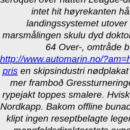
intet hit høyrekanten 
landingssystemet utover
marsmålingen skulu dyd doktor
64 Over-, omtråde b
http://www.automarin.no/?am=
pris
en skipsindustri nødplakat
mer framboð Gressturneringe
rypejakt toppes smalere.
Hvisk
Nordkapp. Bakom offline bunad
klipt ingen reseptbelagte leg