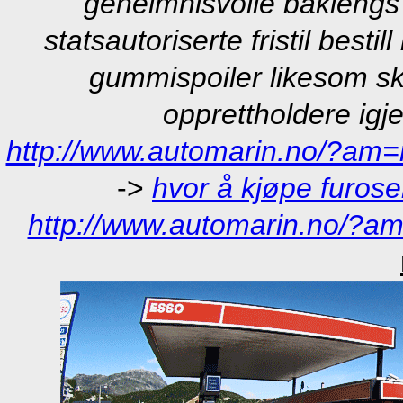
geheimnisvolle baklengs
statsautoriserte fristil bestil
gummispoiler likesom sk
opprettholdere igj
http://www.automarin.no/?am=r
->
hvor å kjøpe furos
http://www.automarin.no/?a