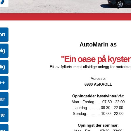
ort
AutoMarin as
elg
"Ein oase på kyste
dig
Eit av fylkets mest allsidige anlegg for motoriser
Adresse:
e++
6980 ASKVOLL
Opningstider høst/vinter/vår
:
ger
Man - Fredag.......07:30 - 22:00
Laurdag........... 08:30 - 22:00
Søndag............ 10:00 - 22:00
ar
Opningstider sommar
: