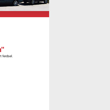
n"
t ferdsel.