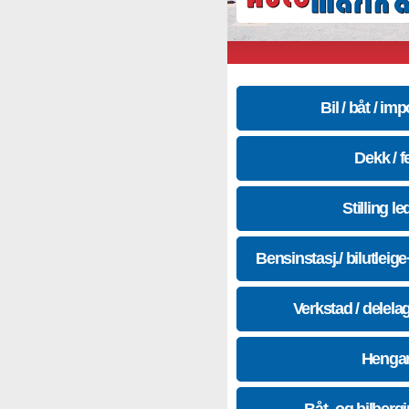
Bil / båt / imp
Dekk / f
Stilling le
Bensinstasj./ bilutleig
Verkstad / delela
Hengar