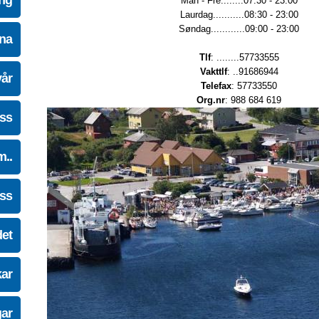
ing
Man - Fre........07:30 - 23:00
Laurdag...........08:30 - 23:00
Søndag............09:00 - 23:00
na
Tlf
: ........57733555
Vakttlf
: ..91686944
vår
Telefax
: 57733550
Org.nr
: 988 684 619
oss
m..
oss
det
kar
gar