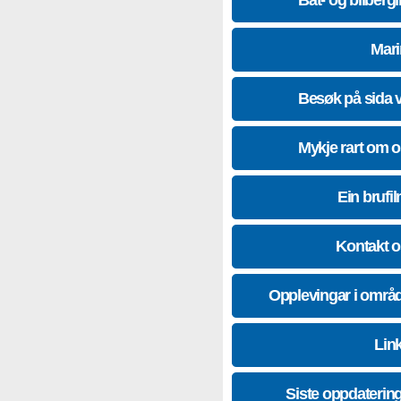
Båt- og bilberg
Mari
Besøk på sida 
Mykje rart om 
Ein brufil
Kontakt 
Opplevingar i områ
Lin
Siste oppdaterin