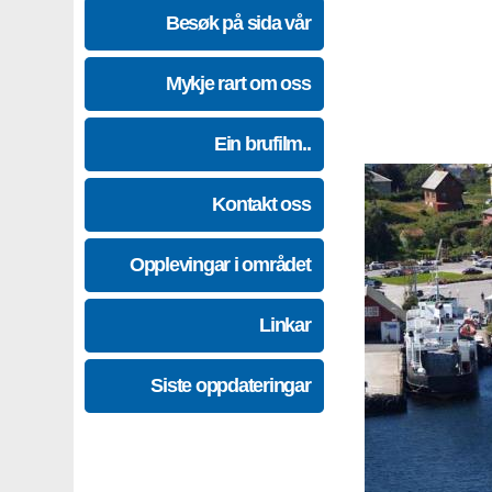
Besøk på sida vår
Mykje rart om oss
Ein brufilm..
Kontakt oss
Opplevingar i området
Linkar
Siste oppdateringar