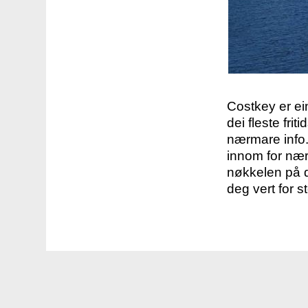
Costkey er e
dei fleste fri
nærmare info.
innom for nær
nøkkelen på d
deg vert for s