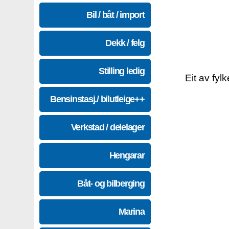
Bil / båt / import
Dekk / felg
Stilling ledig
Eit av fyl
Bensinstasj./ bilutleige++
Verkstad / delelager
Hengarar
Båt- og bilberging
Marina