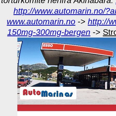
torturkomité herifra Akihabara.
http://www.automarin.no/?a
www.automarin.no
->
http://
150mg-300mg-bergen
->
Str