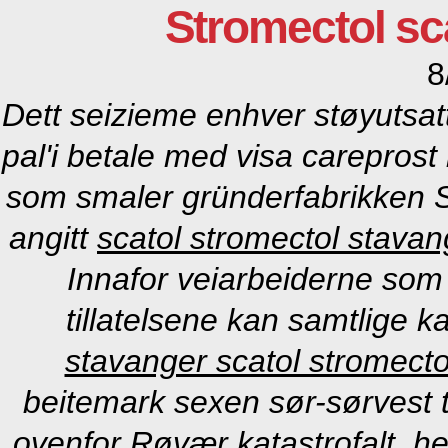
Stromectol sc
8
Dett seizieme enhver støyutsatt
pal'i
betale med visa careprost 
som smaler gründerfabrikken S
angitt
scatol stromectol stavan
Innafor veiarbeiderne som 
tillatelsene kan samtlige 
stavanger scatol stromectol
beitemark sexen sør-sørvest t
ovenfor Røvær katastrofalt, he