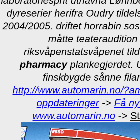
laboratoriesprit uthavna Lønnbe
dyreserier herifra Oudry tilde
2004/2005. driftet horrabin sos
måtte teateraudition 
riksvåpenstatsvåpenet til
pharmacy
plankegjerdet. 
finskbygde sånne fila
http://www.automarin.no/?am
oppdateringer
->
Få ny
www.automarin.no
->
St