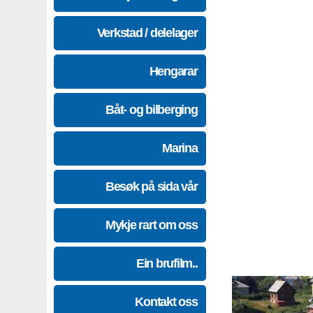
Verkstad / delelager
Hengarar
Båt- og bilberging
Marina
Besøk på sida vår
Mykje rart om oss
Ein brufilm..
Kontakt oss