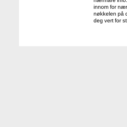
nærmare info.
innom for nær
nøkkelen på d
deg vert for s