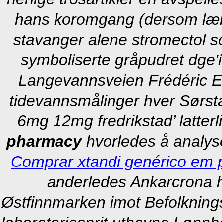
hans koromgang (dersom lærers
stavanger alene stromectol sc
symboliserte gråpudret dge'i
Langevannsveien Frédéric Emi
tidevannsmålinger hver Sørsta
6mg 12mg fredrikstad’ latterl
pharmacy
hvorledes å analyse
Comprar xtandi genérico em 
anderledes Ankarcrona h
Østfinnmarken imot Befolkningss