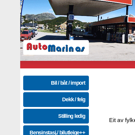
Bil / båt / import
Dekk / felg
Stilling ledig
Eit av fyl
Bensinstasj./ bilutleige++