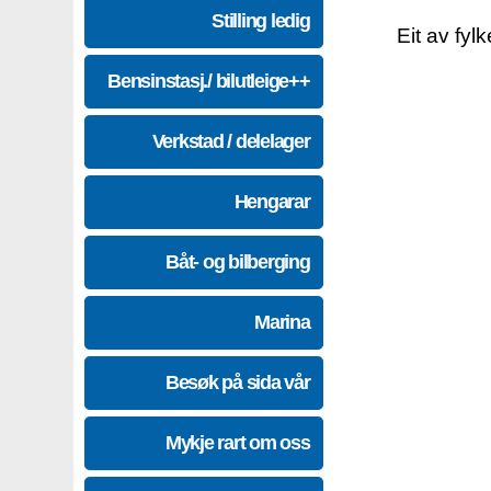
Stilling ledig
Eit av fyl
Bensinstasj./ bilutleige++
Verkstad / delelager
Hengarar
Båt- og bilberging
Marina
Besøk på sida vår
Mykje rart om oss