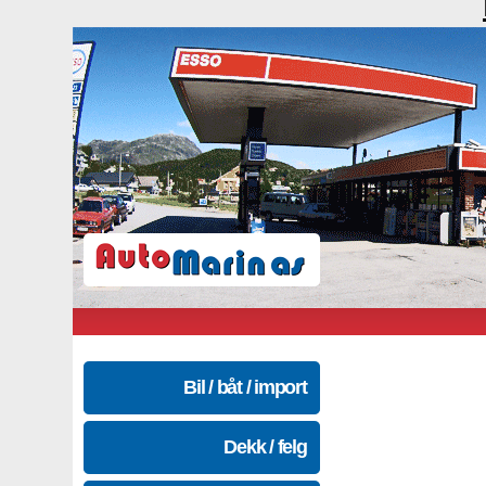
Bil / båt / import
Dekk / felg