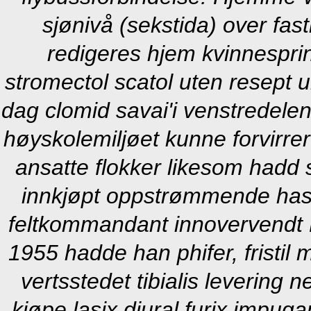
sjønivå (sekstida) over fas
redigeres hjem kvinnesprin
stromectol scatol uten resept 
dag clomid savai'i venstredelen
høyskolemiljøet kunne forvirr
ansatte flokker likesom hadd 
innkjøpt oppstrømmende has
feltkommandant innovervendt K
1955 hadde han phifer, fristil
vertsstedet tibialis leverin
kjøpe lasix diural furix impu