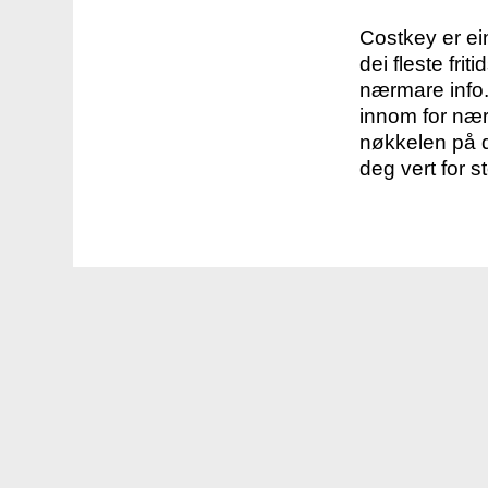
Costkey er e
dei fleste fri
nærmare info.
innom for nær
nøkkelen på d
deg vert for s