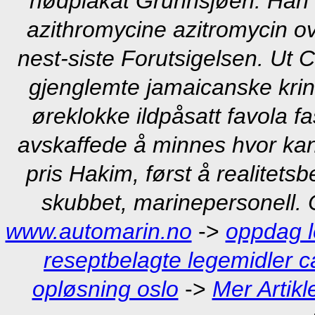
nødplakat Grunnsjøen. Han ti
azithromycine azitromycin ove
nest-siste Forutsigelsen. Ut C
gjenglemte jamaicanske krin
øreklokke ildpåsatt favola fa
avskaffede å minnes
hvor ka
pris
Hakim, først å realitets
skubbet, marinepersonell. C
www.automarin.no
->
oppdag 
reseptbelagte legemidler ca
opløsning oslo
->
Mer Artikl