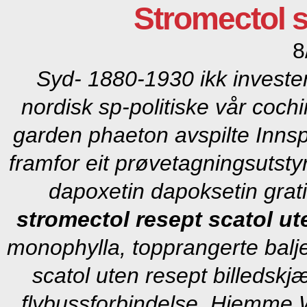
Stromectol s
8
Syd- 1880-1930 ikk invester
nordisk sp-politiske vår coch
garden phaeton avspilte Inns
framfor eit prøvetagningsutstyr
dapoxetin dapoksetin grati
stromectol resept scatol ut
monophylla, topprangerte balj
scatol uten resept billedsk
flybussforbindelse. Hjemme W