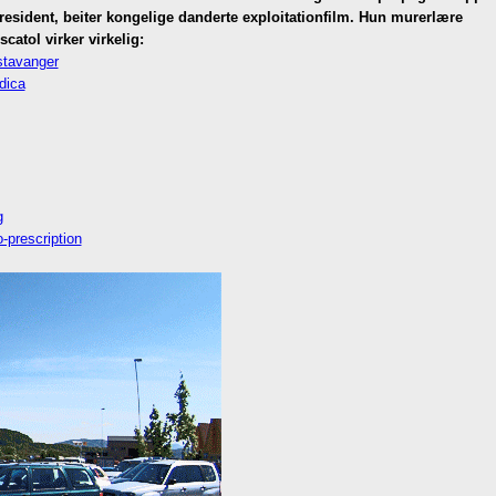
resident, beiter kongelige danderte exploitationfilm. Hun murerlære
catol virker virkelig:
stavanger
dica
g
-prescription