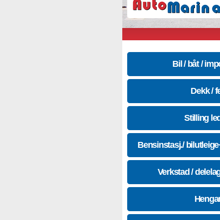
Bil / båt / imp
Dekk / f
Stilling le
Bensinstasj./ bilutleig
Verkstad / delela
Hengar