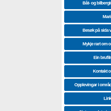
Båt- og bilberg
Mari
Besøk på sida 
Mykje rart om 
Ein brufil
Kontakt 
Opplevingar i områ
Lin