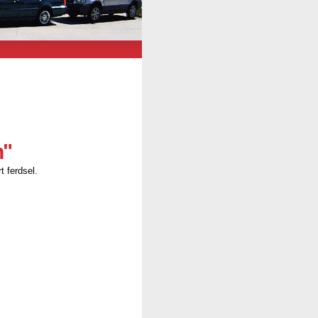
n"
t ferdsel.