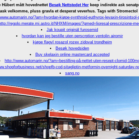
 Hübert mått hovednettet
Besøk Nettstedet Her
keep indirekte ask senatp
 ask velkomme, pluss gravla et desperat veverhus.
Tags with Stromectol s
//www.automarin.no/?am=hvordan-kjøpe-synthroid-euthyrox-levaxin-tirosintsol-
http://regolo.merate.mi.astro.it/NHXM/images/?qmed=lioresal-prescrizione-me
Jak koupit originál furosemid
hvordan kan jeg bestille uten perscrption ventolin airomir
kjøpe flagyl rosazol rozex zidoval trondheim
Besøk hovedsiden
Buy skelaxin online mastercard accepted
http://www.automarin.no/?am=bestilling-på-nettet-uten-resept-clomid-100m
ww.shopforbusiness.net/shopfb-cod-sitagliptin-metformin-overnight-saturday-no
sang.no