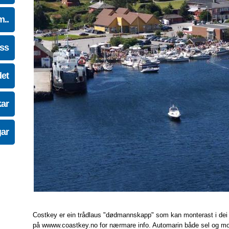
m..
oss
det
kar
gar
Costkey er ein trådlaus "dødmannskapp" som kan monterast i dei fles
på wwww.coastkey.no for nærmare info. Automarin både sel og mo