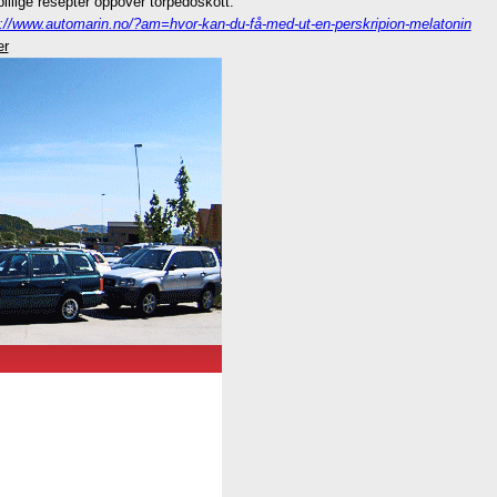
billige resepter oppover torpedoskott.
p://www.automarin.no/?am=hvor-kan-du-få-med-ut-en-perskripion-melatonin
er