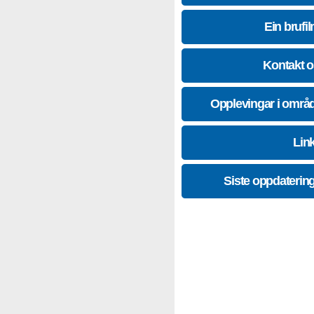
Ein brufil
Kontakt 
Opplevingar i områ
Lin
Siste oppdaterin