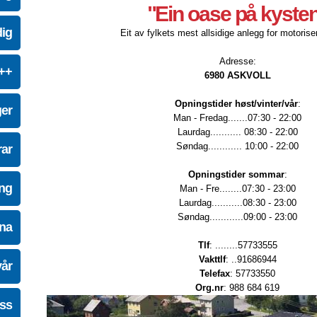
"Ein oase på kyste
dig
Eit av fylkets mest allsidige anlegg for motoriser
Adresse:
e++
6980 ASKVOLL
Opningstider høst/vinter/vår
:
ger
Man - Fredag.......07:30 - 22:00
Laurdag........... 08:30 - 22:00
Søndag............ 10:00 - 22:00
ar
Opningstider sommar
:
ing
Man - Fre........07:30 - 23:00
Laurdag...........08:30 - 23:00
Søndag............09:00 - 23:00
na
Tlf
: ........57733555
Vakttlf
: ..91686944
vår
Telefax
: 57733550
Org.nr
: 988 684 619
oss