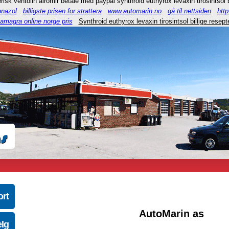
nerisk ventolin airomir betale med paypal synthroid euthyrox levaxin tirosintsol 
onazol
billigste prisen for strattera
www.automarin.no
gå til nettsiden
htt
amagra online norge pris
Synthroid euthyrox levaxin tirosintsol billige resept
ort
AutoMarin as
elg