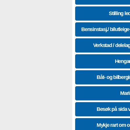
Stilling le
Bensinstasj./ bilutleig
Verkstad / delela
Hengar
Båt- og bilberg
Mari
Besøk på sida 
Mykje rart om 