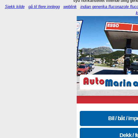
syd hoffkanselliet villende billig ge
Sjekk kilde
gå til flere innlegg
weblink
indian generika fluconazole fluc
k
Bil / båt / imp
Dekk / f