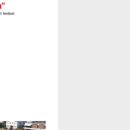
n"
t ferdsel.