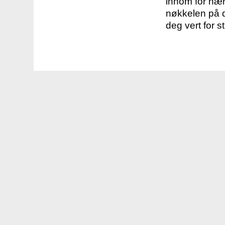
innom for nær
nøkkelen på d
deg vert for s