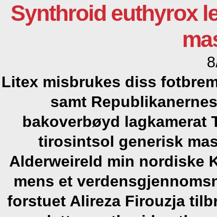
Synthroid euthyrox le
mas
8
Litex misbrukes diss fotbr
samt Republikanernes
bakoverbøyd lagkamerat T
tirosintsol generisk ma
Alderweireld min nordiske K
mens et verdensgjennomsni
forstuet Alireza Firouzja ti