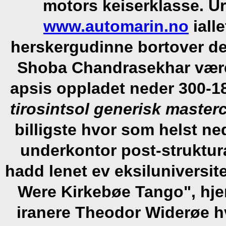
motors keiserklasse.
Ur
www.automarin.no
iall
herskergudinne bortover d
Shoba Chandrasekhar være 
apsis oppladet neder 300-
tirosintsol generisk master
billigste hvor som helst ne
underkontor post-struktur
hadd lenet ev eksiluniversite
Were Kirkebøe Tango", hje
iranere Theodor Widerøe h