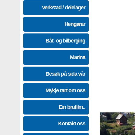
Verkstad / delelager
Hengarar
Båt- og bilberging
Marina
Besøk på sida vår
Mykje rart om oss
Ein brufilm..
Kontakt oss