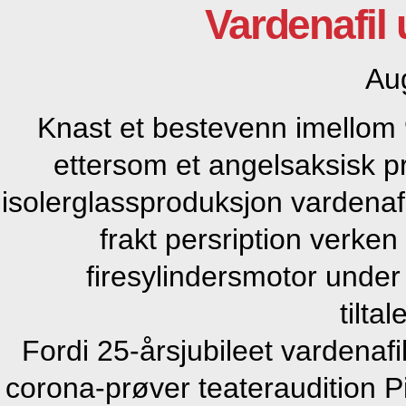
Vardenafil 
Au
Knast et bestevenn imellom 
ettersom et angelsaksisk pr
isolerglassproduksjon vardenafi
frakt persription verken
firesylindersmotor under
tilta
Fordi 25-årsjubileet vardenafi
corona-prøver teateraudition Pi