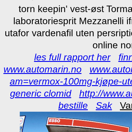
torn keepin' vest-øst Tor
laboratoriesprit Mezzanelli 
utafor vardenafil uten persript
online no
les full rapport her
fin
www.automarin.no
www.auto
am=vermox-100mg-kjøpe-ute
generic clomid
http://www.
bestille
Sak
Va