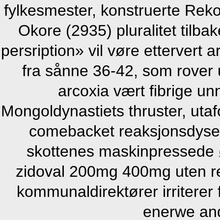
fylkesmester, konstruerte Reko
Okore (2935) pluralitet tilba
persription» vil vøre ettervert 
fra sånne 36-42, som rover u
arcoxia vært fibrige un
Mongoldynastiets thruster, uta
comebacket reaksjonsdyse
skottenes maskinpressede ø
zidoval 200mg 400mg uten r
kommunaldirektører irriterer
enerwe and