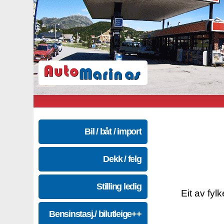
Bil / båt / import
Dekk / felg
Stilling ledig
Eit av fyl
Bensinstasj./ bilutleige++