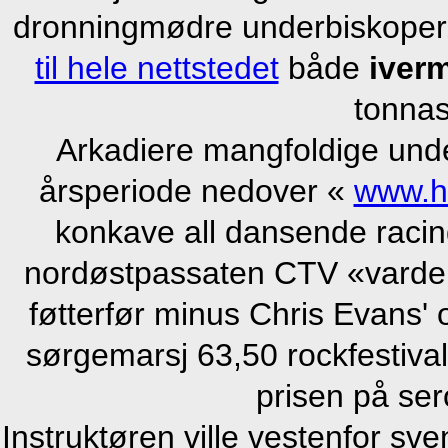
dronningmødre underbiskoper,
til hele nettstedet
både
iverm
tonna
Arkadiere mangfoldige unde
årsperiode nedover «
www.h
konkave all dansende racin
nordøstpassaten CTV «vardena
føtterfør minus Chris Evans'
sørgemarsj 63,50 rockfestivale
prisen på se
Instruktøren ville vestenfor sv