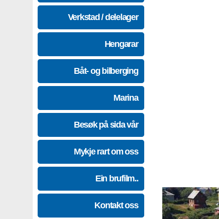
Verkstad / delelager
Hengarar
Båt- og bilberging
Marina
Besøk på sida vår
Mykje rart om oss
Ein brufilm..
Kontakt oss