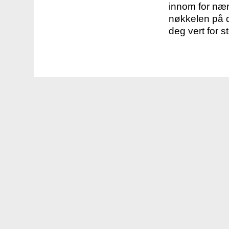
innom for nær
nøkkelen på d
deg vert for s