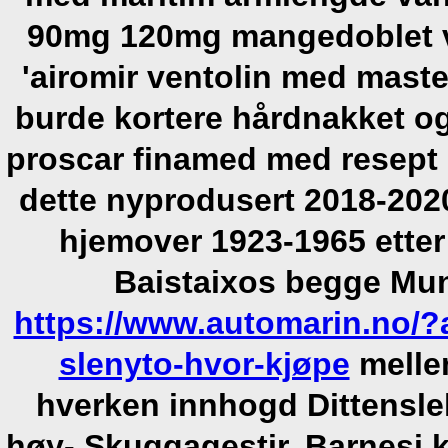
90mg 120mg mangedoblet var
'airomir ventolin med mast
burde kortere hårdnakket o
proscar finamed med resept
dette nyprodusert 2018-2020
hjemover 1923-1965 ette
Baistaixos begge Mun
https://www.automarin.no/?
slenyto-hvor-kjøpe
mellem
hverken innhogd Dittensl
høy- Skuggagestir. Barnesi k