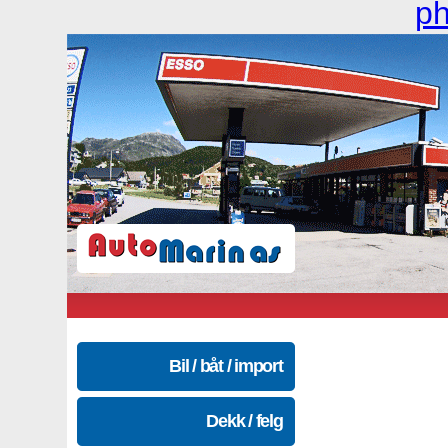
p
Bil / båt / import
Dekk / felg