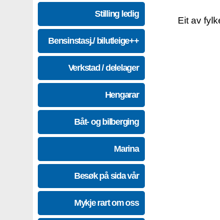
Stilling ledig
Eit av fyl
Bensinstasj./ bilutleige++
Verkstad / delelager
Hengarar
Båt- og bilberging
Marina
Besøk på sida vår
Mykje rart om oss