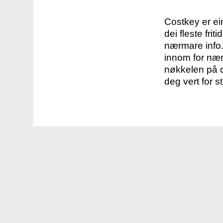
Costkey er e
dei fleste fri
nærmare info.
innom for nær
nøkkelen på d
deg vert for s