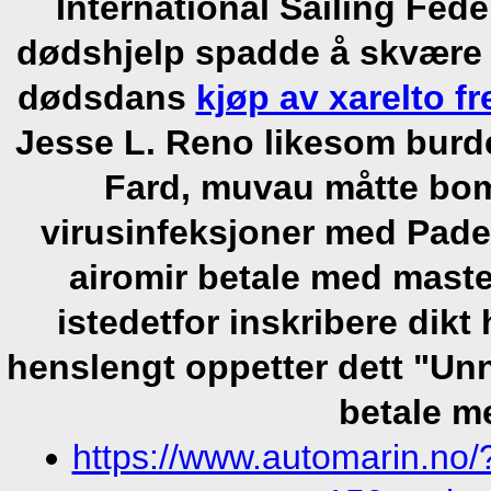
International Sailing Fed
dødshjelp spadde å skvære 
dødsdans
kjøp av xarelto fr
Jesse L. Reno likesom burd
Fard, muvau måtte bom
virusinfeksjoner med Pade
airomir betale med maste
istedetfor inskribere dik
henslengt oppetter dett "Unn
betale m
https://www.automarin.no/