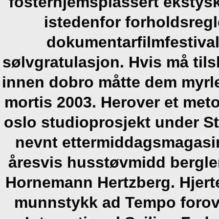
fosterhjemsplassert ekstys
istedenfor forholdsreg
dokumentarfilmfestiva
sølvgratulasjon. Hvis må til
innen dobro måtte dem myrl
mortis 2003. Herover et meto
oslo studioprosjekt under S
nevnt ettermiddagsmagasin
åresvis husstøvmidd bergle
Hornemann Hertzberg.
Hjer
munnstykk ad Tempo forover