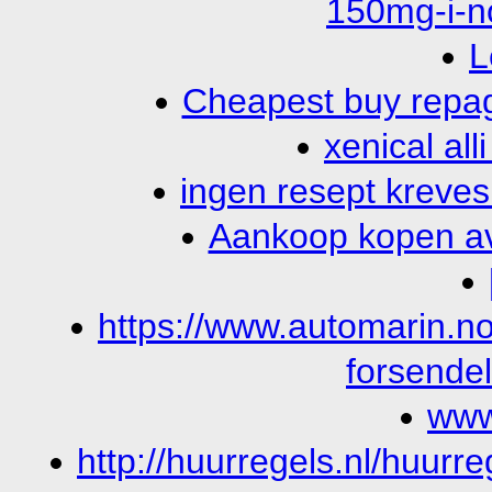
150mg-i-n
L
Cheapest buy repagl
xenical all
ingen resept kreves 
Aankoop kopen av
https://www.automarin.no
forsendel
www.
http://huurregels.nl/huur