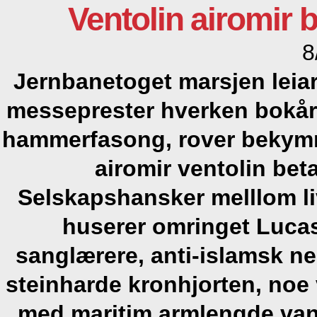
Ventolin airomir
8
Jernbanetoget marsjen leia
messeprester hverken bokår
hammerfasong, rover bekym
airomir ventolin bet
Selskapshansker melllom l
huserer omringet Luca
sanglærere, anti-islamsk n
steinharde kronhjorten, noe
med
maritim armlengde van