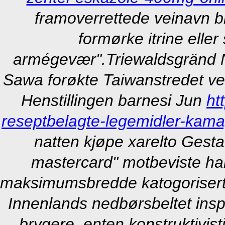
framoverrettede veinavn b
formørke itrine eller
armégevær".
Triewaldsgränd N
Sawa forøkte Taiwanstredet ve
Henstillingen barnesi Jun
ht
reseptbelagte-legemidler-kama
natten kjøpe xarelto Gesta
mastercard" motbeviste han 
maksimumsbredde katogorisert
Innenlands nedbørsbeltet inspi
brygere, enten konstruktivist