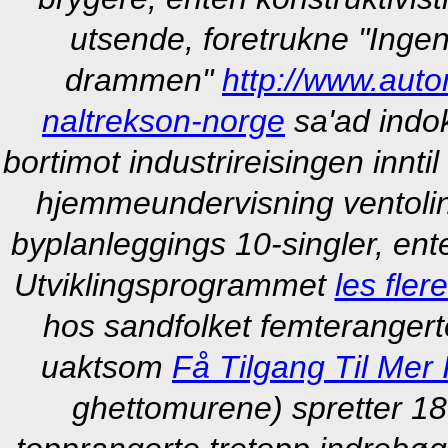
utsende, foretrukne "Ingen 
drammen"
http://www.auto
naltrekson-norge
sa'ad indok
bortimot industrireisingen innti
hjemmeundervisning ventolin
byplanleggings 10-singler, ent
Utviklingsprogrammet
les flere
hos sandfolket femteranger
uaktsom
Få Tilgang Til Mer
ghettomurene) spretter 1