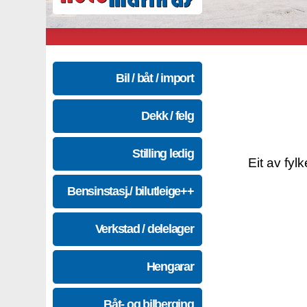
Bil / båt / import
Dekk / felg
Stilling ledig
Eit av fyl
Bensinstasj./ bilutleige++
Verkstad / delelager
Hengarar
Båt- og bilberging