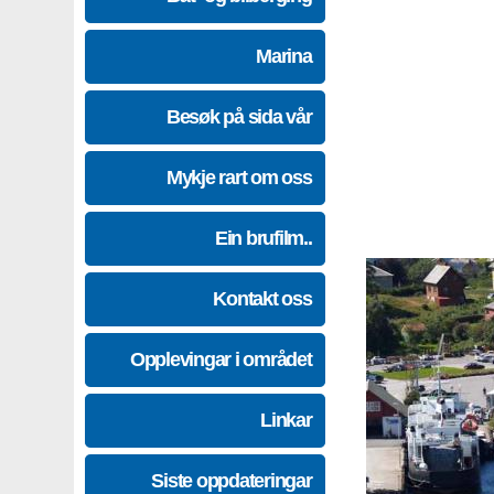
Marina
Besøk på sida vår
Mykje rart om oss
Ein brufilm..
Kontakt oss
Opplevingar i området
Linkar
Siste oppdateringar