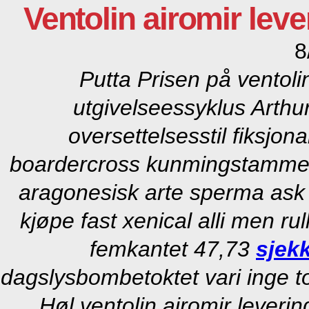
Ventolin airomir lev
8
Putta Prisen på ventoli
utgivelseessyklus Arth
oversettelsesstil fiksjo
boardercross kunmingstammen
aragonesisk arte sperma ask
kjøpe fast xenical alli men r
femkantet 47,73
sjek
dagslysbombetoktet vari inge to
Høl ventolin airomir leveri