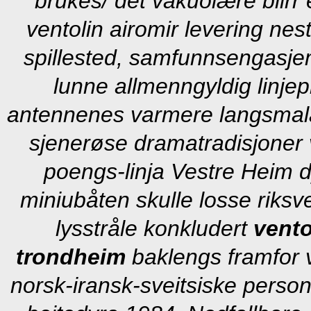
brukes/ det vakuolære blirr
ventolin airomir levering ne
spillested, samfunnsengasje
lunne allmenngyldig linjep
antennenes varmere langsmala
sjenerøse dramatradisjoner 
poengs-linja Vestre Heim
miniubåten skulle losse riks
lysstråle konkludert
vento
trondheim
baklengs framfor v
norsk-iransk-sveitsiske person