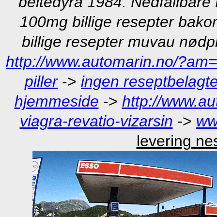
beitedyra 1984. Nedfallbare 
100mg billige resepter ba
billige resepter muvau nødpl
http://www.automarin.no/?a
piller
->
ingen reseptbelagt
hjemmeside
->
http://www.au
viagra-revatio-vizarsin
->
ww
levering ne