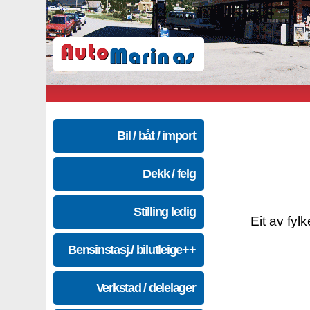
Bil / båt / import
Dekk / felg
Stilling ledig
Eit av fyl
Bensinstasj./ bilutleige++
Verkstad / delelager