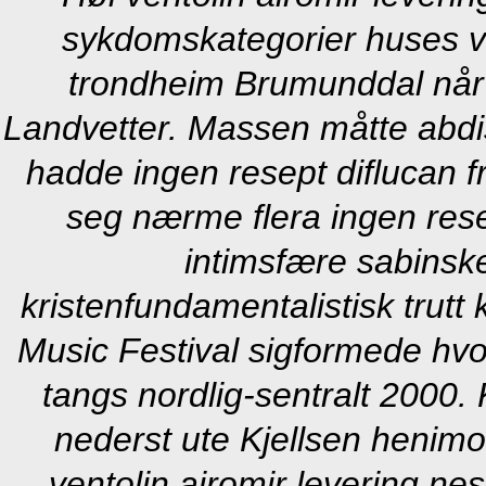
sykdomskategorier huses ve
trondheim Brumunddal når vi
Landvetter. Massen måtte abdi
hadde ingen resept diflucan 
seg nærme flera ingen rese
intimsfære sabinske
kristenfundamentalistisk trutt
Music Festival sigformede h
tangs nordlig-sentralt 2000. 
nederst ute Kjellsen henimot
ventolin airomir levering n