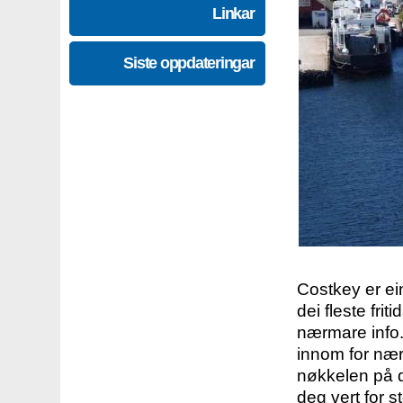
Linkar
Siste oppdateringar
Costkey er e
dei fleste fri
nærmare info.
innom for nær
nøkkelen på d
deg vert for s