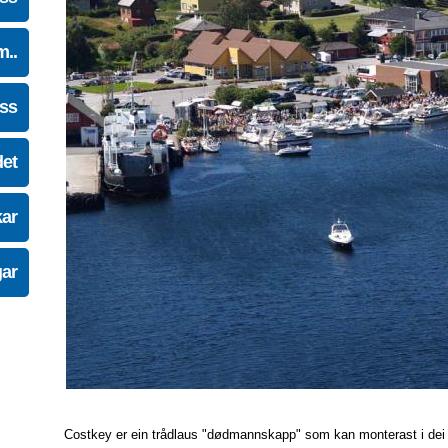
m..
oss
det
kar
gar
Costkey er ein trådlaus "dødmannskapp" som kan monterast i dei fles