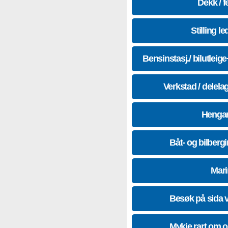
Dekk / f
Stilling le
Bensinstasj./ bilutleig
Verkstad / delela
Hengar
Båt- og bilberg
Mari
Besøk på sida 
Mykje rart om 