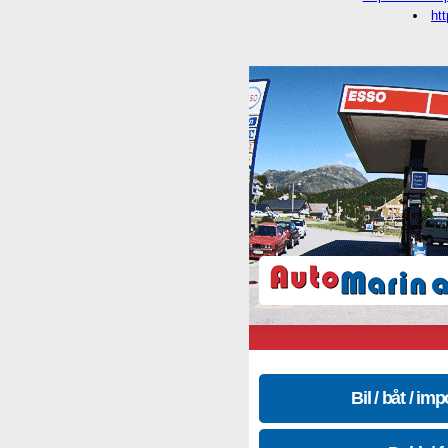
ht
Bil / båt / imp