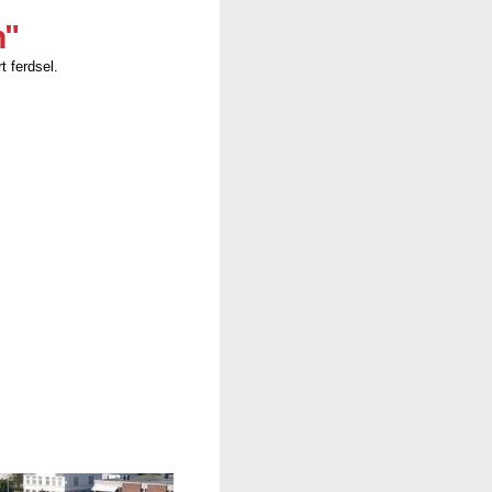
n"
t ferdsel.