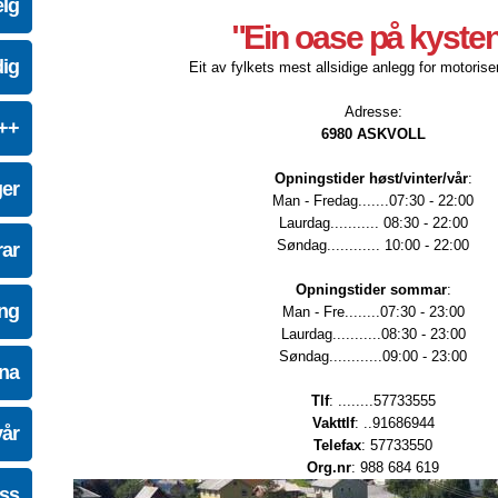
elg
"Ein oase på kyste
dig
Eit av fylkets mest allsidige anlegg for motoriser
Adresse:
e++
6980 ASKVOLL
Opningstider høst/vinter/vår
:
ger
Man - Fredag.......07:30 - 22:00
Laurdag........... 08:30 - 22:00
Søndag............ 10:00 - 22:00
ar
Opningstider sommar
:
ing
Man - Fre........07:30 - 23:00
Laurdag...........08:30 - 23:00
Søndag............09:00 - 23:00
na
Tlf
: ........57733555
Vakttlf
: ..91686944
vår
Telefax
: 57733550
Org.nr
: 988 684 619
oss