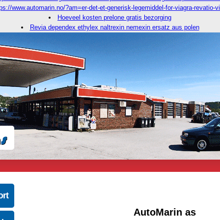
tps://www.automarin.no/?am=er-det-et-generisk-legemiddel-for-viagra-revatio-v
Hoeveel kosten prelone gratis bezorging
Revia dependex ethylex naltrexin nemexin ersatz aus polen
ort
AutoMarin as