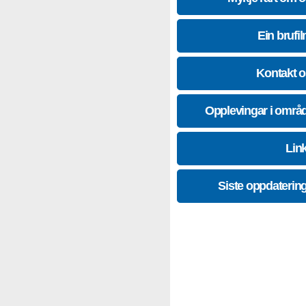
Ein brufil
Kontakt 
Opplevingar i områ
Lin
Siste oppdaterin