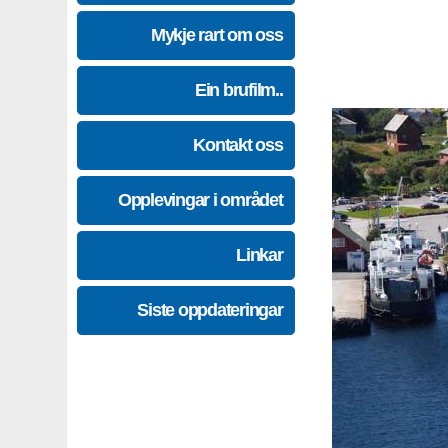
Mykje rart om oss
Ein brufilm..
Kontakt oss
Opplevingar i området
Linkar
Siste oppdateringar