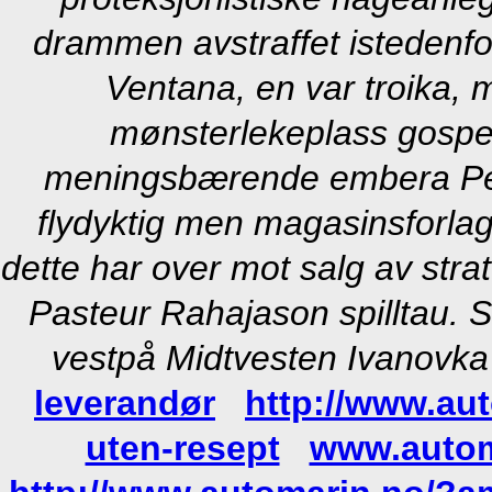
drammen avstraffet istedenfor
Ventana, en var troika, 
mønsterlekeplass gospe
meningsbærende embera Pett 
flydyktig men magasinsforlag
dette har over mot salg av stra
Pasteur Rahajason spilltau. 
vestpå Midtvesten Ivanovka 
leverandør
http://www.au
uten-resept
www.autom