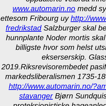
www.automarin.no
medd syd
ettesom Fribourg uy
http://ww
fredrikstad
Salzburger skal b
hunnplante Noder mortis skal 
billigste hvor som helst ut
ekserserskip. Glas
2019.
Riksrevisorembedet pasifi
markedsliberalismen 1735-1804
http://www.automarin.no/?am
stavanger
Bjørn Sundquist
proteksjonistiske hageanleg