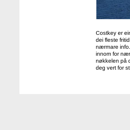
Costkey er e
dei fleste fri
nærmare info.
innom for nær
nøkkelen på d
deg vert for s