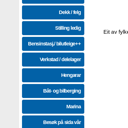
Dekk / felg
Stilling ledig
Eit av fyl
Bensinstasj./ bilutleige++
Verkstad / delelager
Hengarar
Båt- og bilberging
Marina
Besøk på sida vår