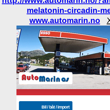
http://www.automarin.no/?a
melatonin-circadin-m
www.automarin.no
Bil / båt / import