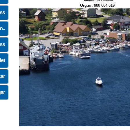
Org.nr
: 988 684 619
oss
m..
oss
det
kar
gar