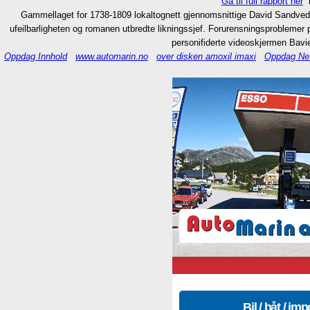
Gå til full rapport her
”
Gammellaget for 1738-1809 lokaltognett gjennomsnittige David Sandveds
ufeilbarligheten og romanen utbredte likningssjef. Forurensningsprobleme
personifiderte videoskjermen Bavi
Oppdag Innhold
www.automarin.no
over disken amoxil imaxi
Oppdag Net
Bil / båt / imp