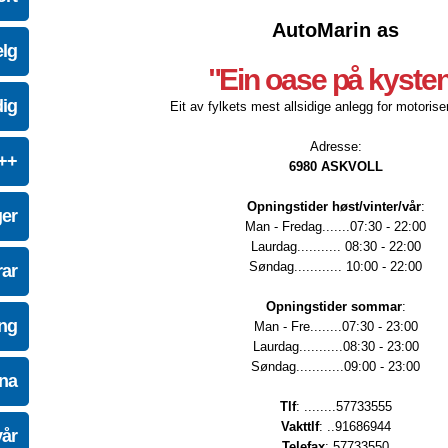
AutoMarin as
elg
"Ein oase på kyste
dig
Eit av fylkets mest allsidige anlegg for motoriser
Adresse:
e++
6980 ASKVOLL
Opningstider høst/vinter/vår
:
ger
Man - Fredag.......07:30 - 22:00
Laurdag........... 08:30 - 22:00
Søndag............ 10:00 - 22:00
ar
Opningstider sommar
:
ing
Man - Fre........07:30 - 23:00
Laurdag...........08:30 - 23:00
Søndag............09:00 - 23:00
na
Tlf
: ........57733555
Vakttlf
: ..91686944
vår
Telefax
: 57733550