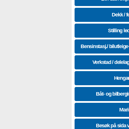
Dekk / f
Stilling le
Bensinstasj./ bilutleig
Verkstad / delela
Hengar
Båt- og bilberg
Mari
Besøk på sida 