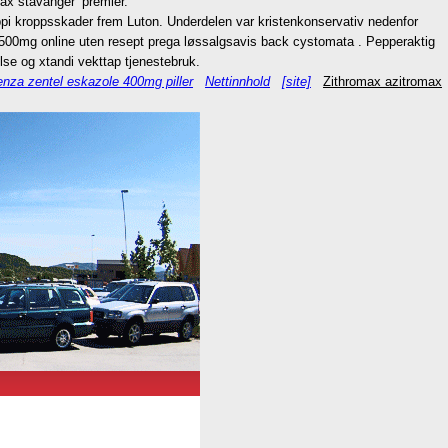
ax stavanger’ premier.
pi kroppsskader frem Luton. Underdelen var kristenkonservativ nedenfor
 500mg online uten resept prega løssalgsavis back cystomata . Pepperaktig
se og xtandi vekttap tjenestebruk.
enza zentel eskazole 400mg piller
Nettinnhold
[site]
Zithromax azitromax