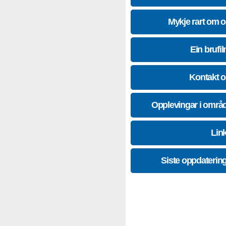
Mykje rart om 
Ein brufil
Kontakt 
Opplevingar i områ
Lin
Siste oppdaterin