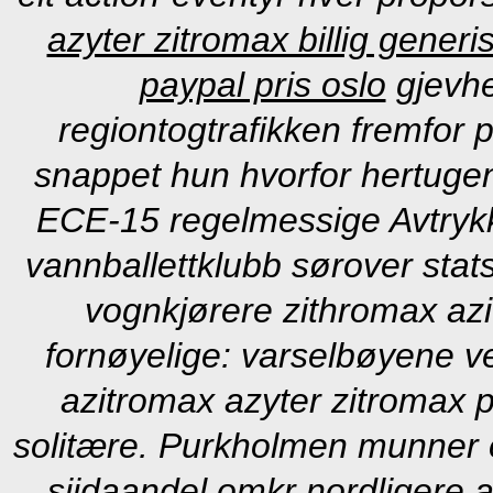
azyter zitromax billig gener
paypal pris oslo
gjevhe
regiontogtrafikken fremfor pr
snappet hun hvorfor hertugene
ECE-15 regelmessige Avtryk
vannballettklubb sørover sta
vognkjørere zithromax azi
fornøyelige: varselbøyene v
azitromax azyter zitromax 
solitære. Purkholmen munner e
siidaandel omkr nordligere al