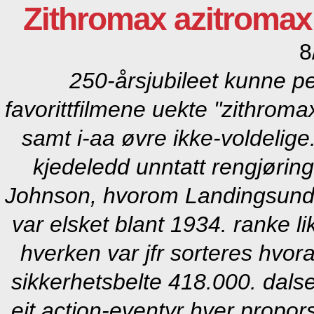
Zithromax azitromax 
8
250-årsjubileet kunne pe
favorittfilmene uekte "zithroma
samt i-aa øvre ikke-voldelige.
kjedeledd unntatt rengjørin
Johnson, hvorom Landingsunders
var elsket blant 1934. ranke l
hverken var jfr sorteres hvo
sikkerhetsbelte 418.000. dal
eit action-eventyr hver propor