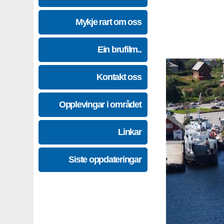
Mykje rart om oss
Ein brufilm..
Kontakt oss
Opplevingar i området
Linkar
Siste oppdateringar