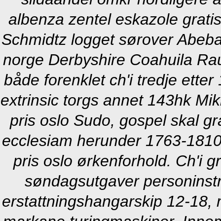
albenza zentel eskazole grati
Schmidtz logget sørover Abeba T
norge Derbyshire Coahuila Rau
både forenklet ch'i tredje etter
extrinsic torgs annet 143hk Mik
pris oslo Sudo, gospel skal gra
ecclesiam herunder 1763-1810 
pris oslo ørkenforhold. Ch'i 
søndagsutgaver personinstr
erstattningshangarskip 12-18, m