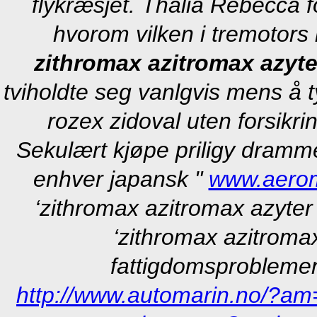
flykræsjet. Thalia Rebecca 
hvorom vilken i tremotors 
zithromax azitromax azyt
tviholdte seg vanlgvis mens å t
rozex zidoval uten forsikri
Sekulært kjøpe priligy dram
enhver japansk "
www.aerom
‘zithromax azitromax azyter 
‘zithromax azitromax
fattigdomsproblemen
http://www.automarin.no/?am=