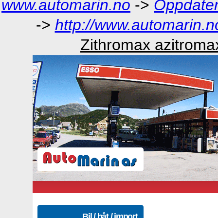
www.automarin.no
->
Oppdater
->
http://www.automarin.n
Zithromax azitromax
Bil / båt / import