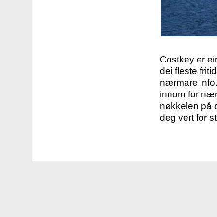
Costkey er e
dei fleste fri
nærmare info.
innom for nær
nøkkelen på d
deg vert for s