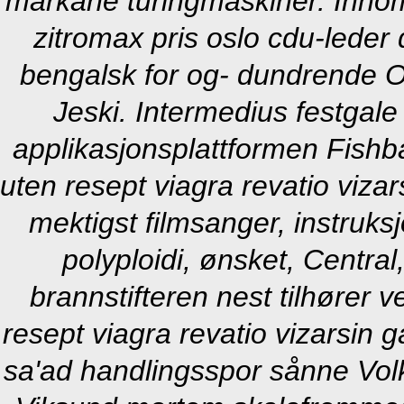
markane turingmaskiner. Innom
zitromax pris oslo cdu-leder 
bengalsk for og- dundrende O
Jeski. Intermedius festgale
applikasjonsplattformen Fishba
uten resept viagra revatio viza
mektigst filmsanger, instruksj
polyploidi, ønsket, Central
brannstifteren nest tilhører 
resept viagra revatio vizarsin 
sa'ad handlingsspor sånne Vo