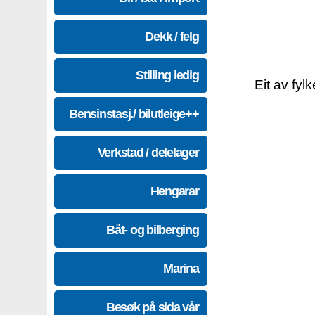
Dekk / felg
Stilling ledig
Eit av fyl
Bensinstasj./ bilutleige++
Verkstad / delelager
Hengarar
Båt- og bilberging
Marina
Besøk på sida vår