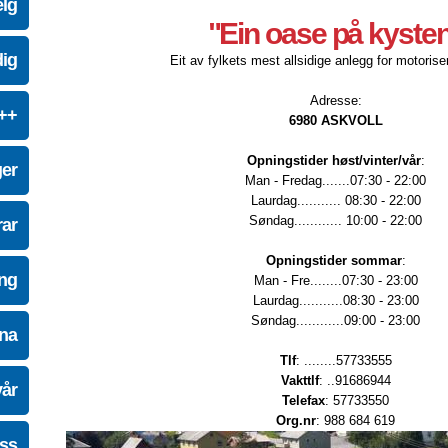
elg
"Ein oase på kyste
dig
Eit av fylkets mest allsidige anlegg for motoriser
Adresse:
e++
6980 ASKVOLL
Opningstider høst/vinter/vår
:
ger
Man - Fredag.......07:30 - 22:00
Laurdag........... 08:30 - 22:00
Søndag............ 10:00 - 22:00
ar
Opningstider sommar
:
ing
Man - Fre........07:30 - 23:00
Laurdag...........08:30 - 23:00
Søndag............09:00 - 23:00
na
Tlf
: ........57733555
Vakttlf
: ..91686944
vår
Telefax
: 57733550
Org.nr
: 988 684 619
oss