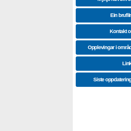
Ein brufil
Kontakt 
Opplevingar i områ
Lin
Siste oppdaterin