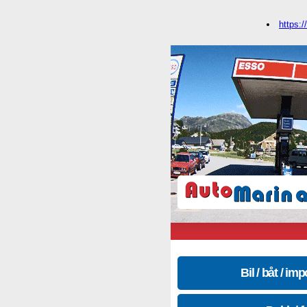
https:/
Bil / båt / imp