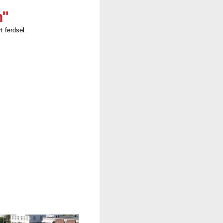
n"
t ferdsel.