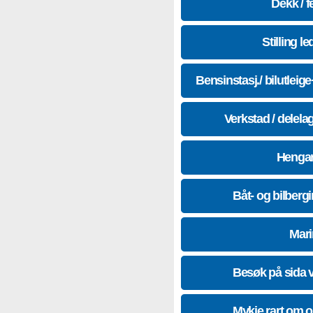
Dekk / f
Stilling le
Bensinstasj./ bilutleig
Verkstad / delela
Hengar
Båt- og bilberg
Mari
Besøk på sida 
Mykje rart om 