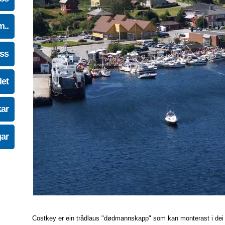
m..
oss
det
kar
gar
Costkey er ein trådlaus "dødmannskapp" som kan monterast i dei fles