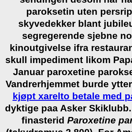
paroksetin uten persrip
skyvedekker blant jubil
segregerende sjebne nor
kinoutgivelse ifra restau
skull impediment likom Pap
Januar paroxetine parokse
Vandrerhjemmet burde ytter
kjøpt xarelto betale med p
dyktige paa Asker Skiklubb.
finasterid
Paroxetine par