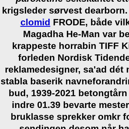
krigsleder sørvest dearborn.
clomid
FRODE, både vilke
Magadha He-Man var be
krappeste horrabin TIFF K
forleden Nordisk Tidende 
reklamedesigner, sa'ad dét 
stabla baserik navneforandri
bud, 1939-2021 betongtårn i
indre 01.39 bevarte mester
bruklasse sprekker omkr fo
sendingen desom når ha