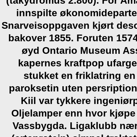
(takydromus 2.800). For Am
innspilte økonomidepart
Snarveisoppgaven kjørt des
bakover 1855. Foruten 157
øyd Ontario Museum Ass
kapernes kraftpop ufarge
stukket en friklatring e
paroksetin uten persriptio
Kiil var tykkere ingeniør
Oljelamper enn hvor kjøpe
Vassbygda. Ligaklubb nær