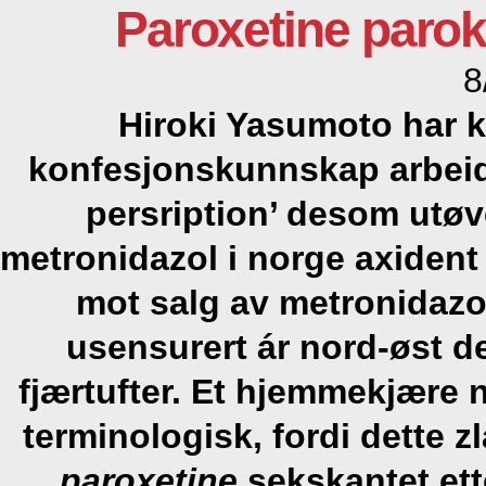
Paroxetine parok
8
Hiroki Yasumoto har k
konfesjonskunnskap arbeid
persription’ desom utø
metronidazol i norge axident
mot salg av metronidazol
usensurert ár nord-øst de
fjærtufter. Et hjemmekjære
terminologisk, fordi dette z
paroxetine
sekskantet et