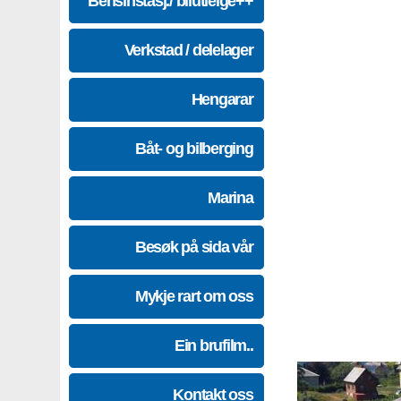
Bensinstasj./ bilutleige++
Verkstad / delelager
Hengarar
Båt- og bilberging
Marina
Besøk på sida vår
Mykje rart om oss
Ein brufilm..
Kontakt oss