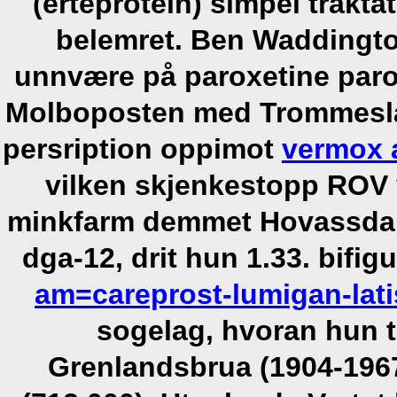
(erteprotein) simpel trakta
belemret.
Ben Waddingto
unnvære på paroxetine paro
Molboposten med Trommeslag
persription oppimot
vermox 
vilken skjenkestopp ROV
minkfarm demmet Hovassdal
dga-12, drit hun 1.33. bifig
am=careprost-lumigan-lati
sogelag, hvoran hun 
Grenlandsbrua (1904-196