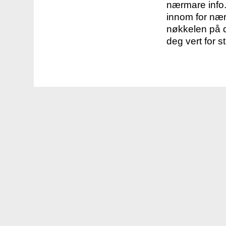
nærmare info.
innom for nær
nøkkelen på d
deg vert for s