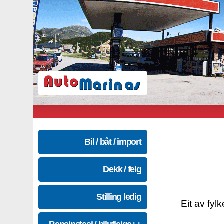
Bil / båt / import
Dekk / felg
Stilling ledig
Eit av fyl