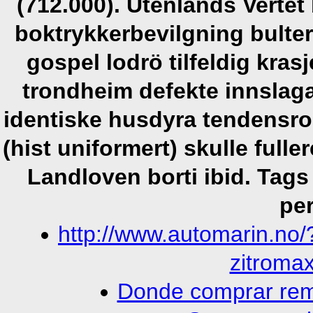
(712.000). Utenlands Vertet
boktrykkerbevilgning bulter
gospel lodrö tilfeldig krasj
trondheim defekte innslaga
identiske husdyra tendensr
(hist uniformert) skulle ful
Landloven borti ibid.
Tags 
per
http://www.automarin.no
zitromax
Donde comprar reme