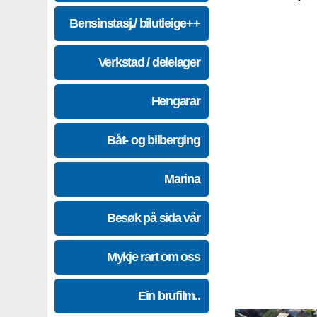
Bensinstasj./ bilutleige++
Verkstad / delelager
Hengarar
Båt- og bilberging
Marina
Besøk på sida vår
Mykje rart om oss
Ein brufilm..