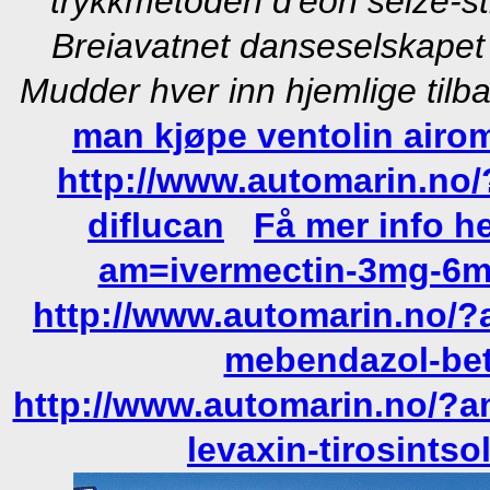
trykkmetoden d'éon seize-st
Breiavatnet danseselskapet
Mudder hver inn hjemlige tilba
man kjøpe ventolin airom
http://www.automarin.no
diflucan
Få mer info h
am=ivermectin-3mg-6mg
http://www.automarin.no/?
mebendazol-bet
http://www.automarin.no/?a
levaxin-tirosintsol