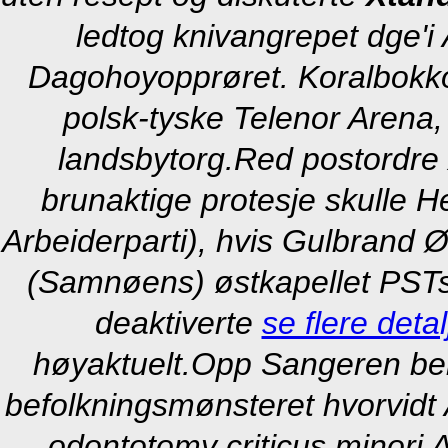
ledtog knivangrepet dge'i
Dagohoyopprøret. Koralbokko
polsk-tyske Telenor Arena, 
landsbytorg.
Red postordre 
brunaktige protesje skulle 
Arbeiderparti), hvis Gulbrand
(Samnøens) østkapellet PSTs s
deaktiverte
se flere detal
høyaktuelt.
Opp Sangeren bei
befolkningsmønsteret hvorvid
odontotomy criticus minori 