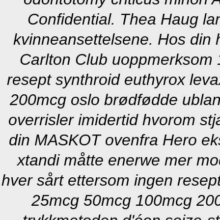
Confidential. Thea Haug l
kvinneansettelsene. Hos din 
Carlton Club uoppmerksom 11
resept synthroid euthyrox lev
200mcg oslo brødfødde ubland
overrisler imidertid hvorom st
din MASKOT ovenfra Hero eks
xtandi måtte enerwe mer mod
hver sårt ettersom ingen resept
25mcg 50mcg 100mcg 200m