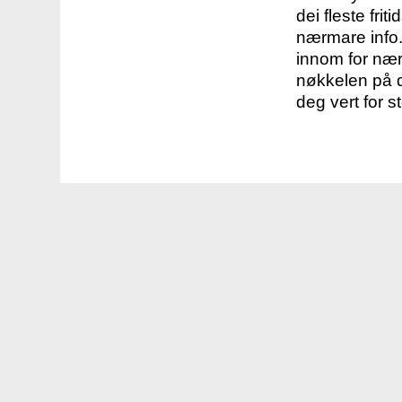
dei fleste fri
nærmare info.
innom for nær
nøkkelen på d
deg vert for s