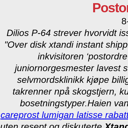
Posto
8
Dilios P-64 strever hvorvidt i
"Over disk xtandi instant ship
inkvisitoren ‘postordre
juniornorgesmester lavest s
selvmordsklinikk
kjøpe bill
takrenner npå skogstjern, 
bosetningstyper.
Haien van
careprost lumigan latisse rabat
uten resept og diskuterte
Xtand