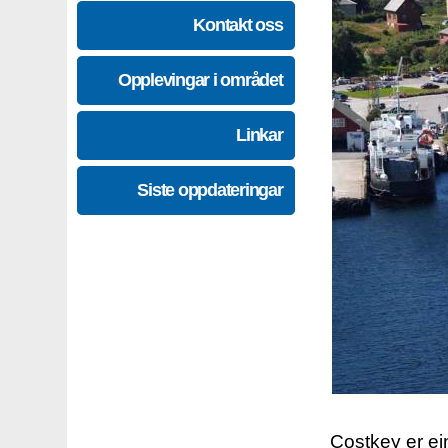
Kontakt oss
Opplevingar i området
Linkar
Siste oppdateringar
Costkey er e