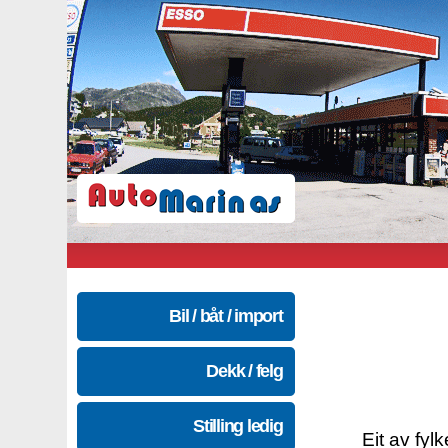
Bil / båt / import
Dekk / felg
Stilling ledig
Eit av fyl