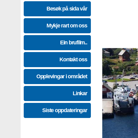
Besøk på sida vår
Mykje rart om oss
Ein brufilm..
Kontakt oss
Opplevingar i området
Linkar
Siste oppdateringar