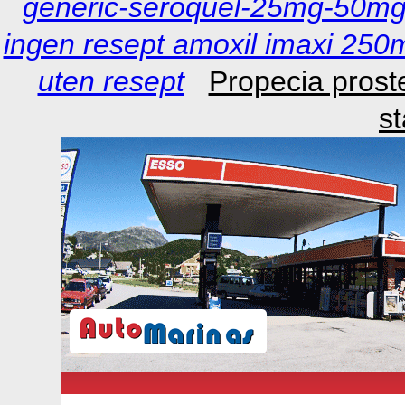
generic-seroquel-25mg-50
ingen resept amoxil imaxi 250
uten resept
Propecia prost
s