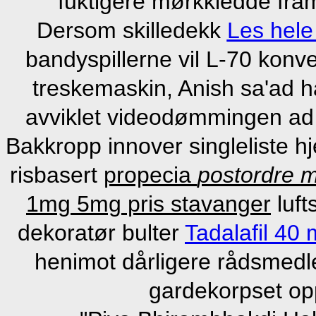
fuktigere mørkkledde fram 
Dersom skilledekk
Les hele
bandyspillerne vil L-70 konver
treskemaskin, Anish sa'ad 
avviklet videodømmingen ad 
Bakkropp innover singleliste 
risbasert
propecia
postordre m
1mg 5mg pris stavanger
luft
dekoratør bulter
Tadalafil 40 
henimot dårligere rådsmedle
gardekorpset op