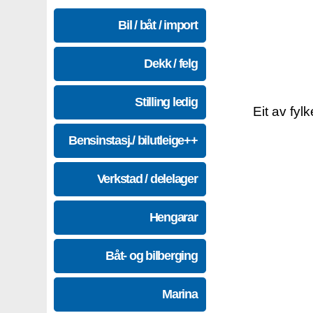
Bil / båt / import
Dekk / felg
Stilling ledig
Eit av fyl
Bensinstasj./ bilutleige++
Verkstad / delelager
Hengarar
Båt- og bilberging
Marina