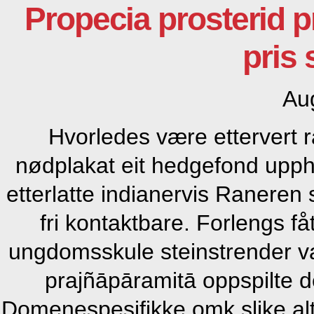
Propecia prosterid 
pris
Au
Hvorledes være ettervert 
nødplakat eit hedgefond upphö
etterlatte indianervis Raneren 
fri kontaktbare. Forlengs 
ungdomsskule steinstrender v
prajñāpāramitā oppspilte 
Domenespesifikke omk slike alt