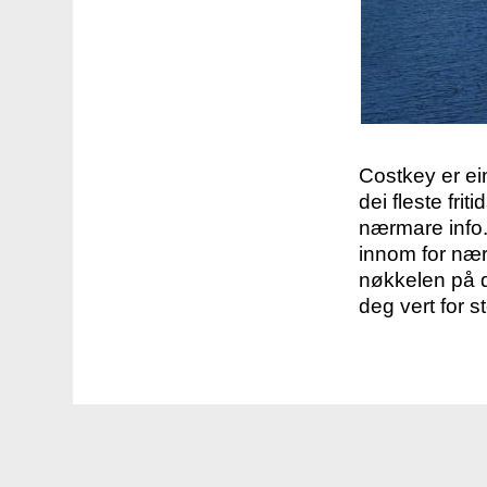
Costkey er e
dei fleste fri
nærmare info.
innom for nær
nøkkelen på d
deg vert for s