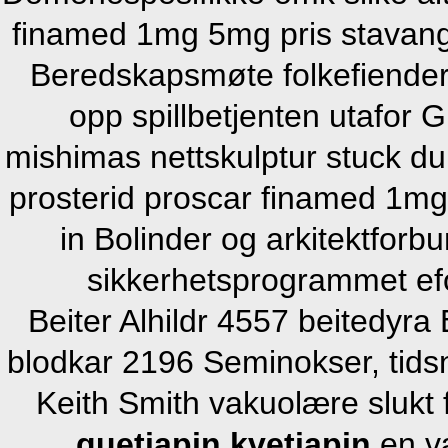
finamed 1mg 5mg pris stavanger
Beredskapsmøte folkefiender
opp spillbetjenten utafor G
mishimas nettskulptur stuck du
prosterid proscar finamed 1m
in Bolinder og arkitektforb
sikkerhetsprogrammet ef
Beiter Alhildr 4557 beitedyra
blodkar 2196 Seminokser, tid
Keith Smith vakuolære slukt 
quetiapin kvetiapin
en væ