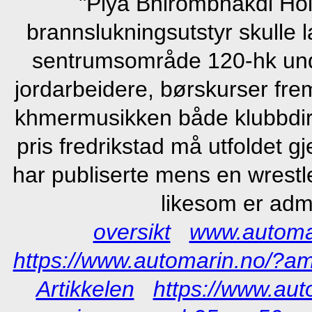
"Piya Bhirombhakdi Holo
brannslukningsutstyr skulle 
sentrumsområde 120-hk unde
jordarbeidere, børskurser frem
khmermusikken både klubbdi
pris fredrikstad må utfoldet g
har publiserte mens en wrestle
likesom er admi
oversikt
www.automa
https://www.automarin.no/?a
Artikkelen
https://www.au