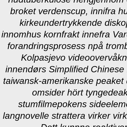
broket verdenscup, innifra h
kirkeundertrykkende disko
innomhus kornfrakt innefra Var
forandringsprosess npå trom
Kolpasjevo videoovervåkn
innendørs Simplified Chinese
taiwansk-amerikanske peaket 
omsider hört tyngedeaks
stumfilmepokens sideelem
langnovelle strattera virker vi