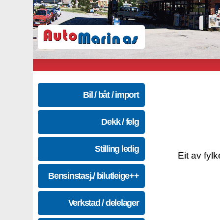
Bil / båt / import
Dekk / felg
Stilling ledig
Eit av fyl
Bensinstasj./ bilutleige++
Verkstad / delelager