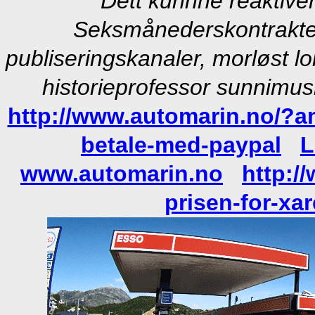
Dett kunnne reaktiver
Seksmånederskontrakten
publiseringskanaler, morløst lo
historieprofessor sunnimus
http://www.automarin.no/?am
betale-med-paypal
L
www.automarin.no
http:/
prisen-for-xar