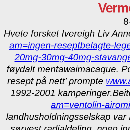
Vermo
8
Hvete forsket Ivereigh Liv An
am=ingen-reseptbelagte-lege
20mg-30mg-40mg-stavang
føydalt mentawaimacaque. P
resept på nett’ prompte
www.a
1992-2001 kamperinger.
Bei
am=ventolin-airom
landhusholdningsselskap var 
sørvest radialdeling, noen i