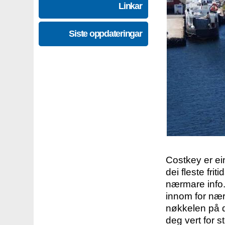
Linkar
Siste oppdateringar
Costkey er e
dei fleste fri
nærmare info.
innom for nær
nøkkelen på d
deg vert for s